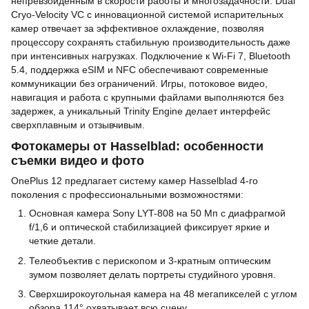
непревзойденным в скорости работы и многозадачности. Dual
Cryo-Velocity VC с инновационной системой испарительных
камер отвечает за эффективное охлаждение, позволяя
процессору сохранять стабильную производительность даже
при интенсивных нагрузках. Подключение к Wi-Fi 7, Bluetooth
5.4, поддержка eSIM и NFC обеспечивают современные
коммуникации без ограничений. Игры, потоковое видео,
навигация и работа с крупными файлами выполняются без
задержек, а уникальный Trinity Engine делает интерфейс
сверхплавным и отзывчивым.
Фотокамеры от Hasselblad: особенности
съемки видео и фото
OnePlus 12 предлагает систему камер Hasselblad 4-го
поколения с профессиональными возможностями:
Основная камера Sony LYT-808 на 50 Мп с диафрагмой
f/1,6 и оптической стабилизацией фиксирует яркие и
четкие детали.
Телеобъектив с перископом и 3-кратным оптическим
зумом позволяет делать портреты студийного уровня.
Сверхширокоугольная камера на 48 мегапикселей с углом
обзора 114° охватывает всю сцену.