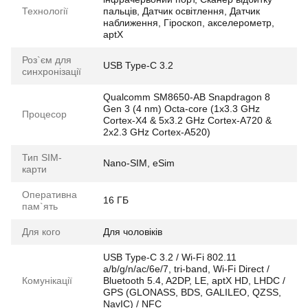
Технології
пальців, Датчик освітлення, Датчик
наближення, Гіроскоп, акселерометр,
aptX
Роз`єм для
USB Type-C 3.2
синхронізації
Qualcomm SM8650-AB Snapdragon 8
Gen 3 (4 nm) Octa-core (1x3.3 GHz
Процесор
Cortex-X4 & 5x3.2 GHz Cortex-A720 &
2x2.3 GHz Cortex-A520)
Тип SIM-
Nano-SIM, eSim
карти
Оперативна
16 ГБ
пам`ять
Для кого
Для чоловіків
USB Type-C 3.2 / Wi-Fi 802.11
a/b/g/n/ac/6e/7, tri-band, Wi-Fi Direct /
Комунікації
Bluetooth 5.4, A2DP, LE, aptX HD, LHDC /
GPS (GLONASS, BDS, GALILEO, QZSS,
NavIC) / NFC