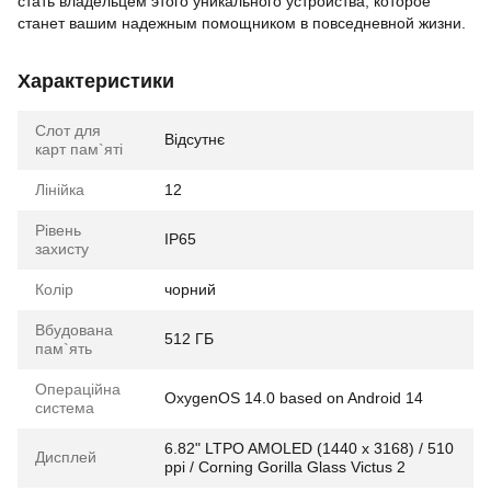
стать владельцем этого уникального устройства, которое
станет вашим надежным помощником в повседневной жизни.
Характеристики
Слот для
Відсутнє
карт пам`яті
Лінійка
12
Рівень
IP65
захисту
Колір
чорний
Вбудована
512 ГБ
пам`ять
Операційна
OxygenOS 14.0 based on Android 14
система
6.82" LTPO AMOLED (1440 x 3168) / 510
Дисплей
ppi / Corning Gorilla Glass Victus 2