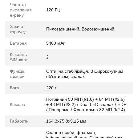
Частота
оновлення
120 Гц
екрану
Захист
Пилозахищений, Водозахищений
корпусу
Батарея
5400 мАг
Кількість
2
SIM-карт
Функції
Оптична стабілізація, З ширококутним
камери
об'єктивом, спалах
Вага
220 г
Потрійний 50 МП (f/1.6) + 64 МП (f/2.6)
Камера
+ 48 МП (f/2.2) / Dual-LED спалах / HDR
/ Панорама / Фронтальна 32 МП (f/2.4)
Габарити
164.3x75.8x9.15 мм
Сканер особи, флагман,
інфрачервоний порт, Сканер відбитку