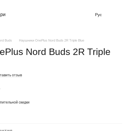
ари
Рус
ord Buds
Наушники OnePlus Nord Buds 2R Triple Blue
Plus Nord Buds 2R Triple
тавить отзыв
е
пительной скидки
антия