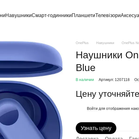
ни
Навушники
Смарт-годинники
Планшети
Телевізори
Аксесу
OnePlus
Навушники
OnePlus N
Наушники One
Blue
В наличии
Артикул: 1207118
Ос
Цену уточняйт
Войти
для отображения нако
%
Узнать цену
Доставка
Оплата
Гар