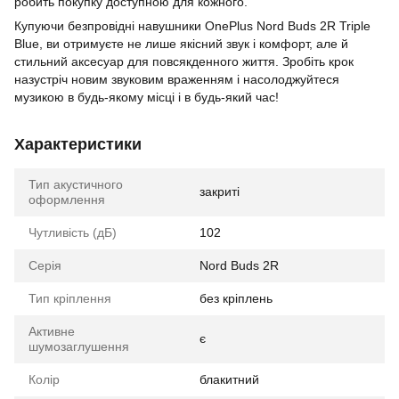
робить покупку доступною для кожного.
Купуючи безпровідні навушники OnePlus Nord Buds 2R Triple
Blue, ви отримуєте не лише якісний звук і комфорт, але й
стильний аксесуар для повсякденного життя. Зробіть крок
назустріч новим звуковим враженням і насолоджуйтеся
музикою в будь-якому місці і в будь-який час!
Характеристики
Тип акустичного
закриті
оформлення
Чутливість (дБ)
102
Серія
Nord Buds 2R
Тип кріплення
без кріплень
Активне
є
шумозаглушення
Колір
блакитний