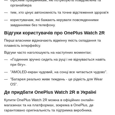
офісним працівникам, які потребують повідомлень та
органайзера
тим, хто цінує автономність та точне відстеження здоров'я
користувачам, які бажають керувати повсякденними
завданнями без телефону.
Відгуки користувачів про OnePlus Watch 2R
Перші власники відзначають відмінну якість складання та
плавність інтерфейсу.
Відгуки часто наголошують на наступних моментах:
«Годинник зручно сидить на руці і не відчувається навіть
при бігу».
"AMOLED-екран чудовий, на сонці все читається чудово".
"Батарея реально живе тиждень - це рідкість для Wear
OS".
Де придбати OnePlus Watch 2R в Україні
Купити OnePlus Watch 2R можна в офіційних онлайн-
магазинах та на платформах, зокрема в OnePlus, де
гарантовано оригінальність та підтримка виробника.