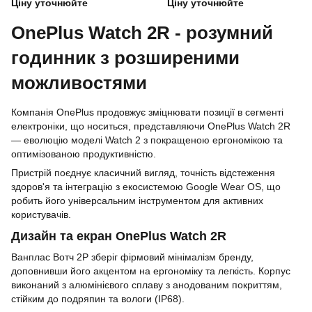
Green
Gray
Ціну уточнюйте
Ціну уточнюйте
OnePlus Watch 2R - розумний
годинник з розширеними
можливостями
Компанія OnePlus продовжує зміцнювати позиції в сегменті
електроніки, що носиться, представляючи OnePlus Watch 2R
— еволюцію моделі Watch 2 з покращеною ергономікою та
оптимізованою продуктивністю.
Пристрій поєднує класичний вигляд, точність відстеження
здоров'я та інтеграцію з екосистемою Google Wear OS, що
робить його універсальним інструментом для активних
користувачів.
Дизайн та екран OnePlus Watch 2R
Ванплас Вотч 2Р зберіг фірмовий мінімалізм бренду,
доповнивши його акцентом на ергономіку та легкість. Корпус
виконаний з алюмінієвого сплаву з анодованим покриттям,
стійким до подряпин та вологи (IP68).