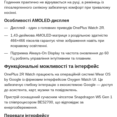
Годинник практично не відчувається на руці, а ремінець із
гіпоалергенного силікону забезпечує комфорт при тривалому
носінні.
Особливості AMOLED-дисплея
Дисплей - один з головних приводів OnePlus Watch 2R.
1,43-дюймова AMOLED-матриця з роздільною здатністю
466×466 пікселів гарантує чітке зображення навіть при
яскравому освітленні.
Підтримка Always-On Display та частота оновлення до 60
Гц роблять управління інтуїтивним та плавним.
Функціональні можливості та інтерфейс
OnePlus 2R Watch працюють на операційній системі Wear OS
by Google із фірмовим інтерфейсом Oxygen Watch UI. Це
забезпечує глибоку інтеграцію з екосистемою Google — доступ
до асистента, карт, музики та повідомлень.
Пристрій оснащений сучасним чіпсетом Snapdragon W5 Gen 1
та співпроцесором BES2700, що відповідає за
енергозбереження.
Переваги інтерфейсу