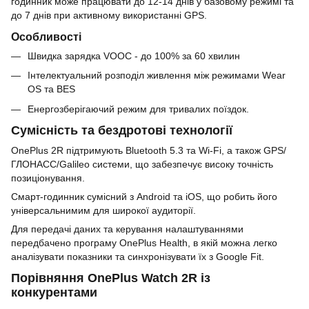
годинник може працювати до 12-14 днів у базовому режимі та
до 7 днів при активному використанні GPS.
Особливості
Швидка зарядка VOOC - до 100% за 60 хвилин
Інтелектуальний розподіл живлення між режимами Wear
OS та BES
Енергозберігаючий режим для тривалих поїздок.
Сумісність та бездротові технології
ОneРlus 2R підтримують Bluetooth 5.3 та Wi-Fi, а також GPS/
ГЛОНАСС/Galileo системи, що забезпечує високу точність
позиціонування.
Смарт-годинник сумісний з Android та iOS, що робить його
універсальнимим для широкої аудиторії.
Для передачі даних та керування налаштуваннями
передбачено програму OnePlus Health, в якій можна легко
аналізувати показники та синхронізувати їх з Google Fit.
Порівняння OnePlus Watch 2R із
конкурентами