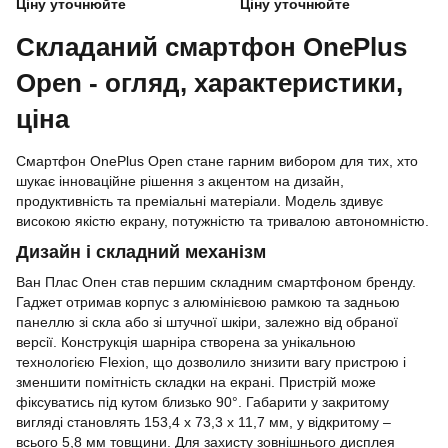
Ціну уточнюйте
Ціну уточнюйте
Складаний смартфон OnePlus
Open - огляд, характеристики,
ціна
Смартфон OnePlus Open стане гарним вибором для тих, хто
шукає інноваційне рішення з акцентом на дизайн,
продуктивність та преміальні матеріали. Модель здивує
високою якістю екрану, потужністю та тривалою автономністю.
Дизайн і складний механізм
Ван Плас Опен став першим складним смартфоном бренду.
Гаджет отримав корпус з алюмінієвою рамкою та задньою
панеллю зі скла або зі штучної шкіри, залежно від обраної
версії. Конструкція шарніра створена за унікальною
технологією Flexion, що дозволило знизити вагу пристрою і
зменшити помітність складки на екрані. Пристрій може
фіксуватись під кутом близько 90°. Габарити у закритому
вигляді становлять 153,4 х 73,3 х 11,7 мм, у відкритому –
всього 5,8 мм товщини. Для захисту зовнішнього дисплея