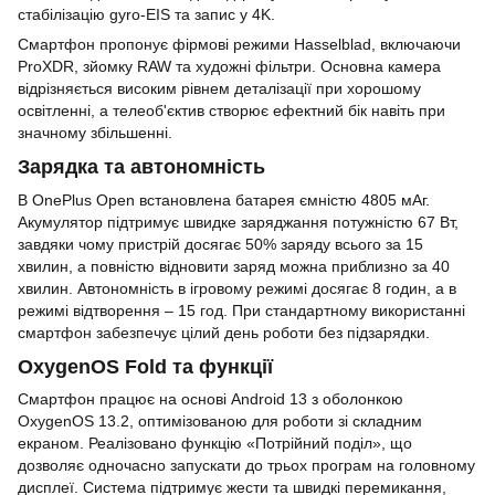
стабілізацію gyro-EIS та запис у 4K.
Смартфон пропонує фірмові режими Hasselblad, включаючи
ProXDR, зйомку RAW та художні фільтри. Основна камера
відрізняється високим рівнем деталізації при хорошому
освітленні, а телеоб'єктив створює ефектний бік навіть при
значному збільшенні.
Зарядка та автономність
В OnePlus Open встановлена ​​батарея ємністю 4805 мАг.
Акумулятор підтримує швидке заряджання потужністю 67 Вт,
завдяки чому пристрій досягає 50% заряду всього за 15
хвилин, а повністю відновити заряд можна приблизно за 40
хвилин. Автономність в ігровому режимі досягає 8 годин, а в
режимі відтворення – 15 год. При стандартному використанні
смартфон забезпечує цілий день роботи без підзарядки.
OxygenOS Fold та функції
Смартфон працює на основі Android 13 з оболонкою
OxygenOS 13.2, оптимізованою для роботи зі складним
екраном. Реалізовано функцію «Потрійний поділ», що
дозволяє одночасно запускати до трьох програм на головному
дисплеї. Система підтримує жести та швидкі перемикання,