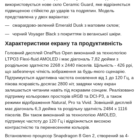
використовується нове скло Ceramic Guard, яке відрізняється
підвищеною стійкістю до ударів та подряпин. Модель
представлена ​​у двох варіантах:
смарагдово-зелений Emerald Dusk з матовим склом;
чорний Voyager Black з покриттям із веганської шкіри.
Характеристики екрану та продуктивність
Головний дисплей OnePlus Open виконаний за технологією
LTPO3 Flexi-fluid AMOLED і має діагональ 7,82 дюйми з
роздільною здатністю 2268 х 2440 пікселів. Щільність - 426 ppi,
що забезпечує чіткість зображення за будь-якого сценарію.
Підтримується адаптивна частота оновлення від 1 до 120 Гц, а
пікова яскравість досягає 2800 ніт, завдяки чому екран
залишається читаним навіть під яскравим сонцем. Реалізовано
підтримку кольорових просторів sRGB та DCI-P3, а також
режими відображення Natural, Pro та Vivid. Зовнішній дисплей
має діагональ 6,3 дюйма та роздільну здатність 2484 х 1116
пікселів. Він також виконаний за технологією AMOLED,
підтримує частоту до 120 Гц і відрізняється високою
контрастністю та перенесенням кольорів.
Встановлено процесор Snapdragon 8 Gen 2, створений за 4-