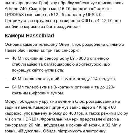
нм техпроцесом. Графічну обробку забезпечує прискорювач
Adreno 740. Смартфон має 16 Гб оперативної пам'яті
LPDDR5X і сховище на 512 Гб стандарту UFS 4.0.
Підтримується віртуальне розширення ОЗП на 4–12 Гб, що
особливо корисно за багатозадачності.
Камери Hasselblad
Основна камера телефону Опен Плюс розроблена спільно з
Hasselblad і включає три такі сенсори:
48 Мп основний сенсор Sony LYT-808 з оптичною
стабілізацією та багатошаровою архітектурою, що
покращує світлочутливість;
48 Мп надширококутний із кутом огляду 114 градусів;
64 Мп телеоб'єктив з 3-кратним оптичним та до 120-
кратним цифровим зумом.
Модулі об'єднані у круглий великий блок, розташований на
задній панелі. Камера підтримує запис відео в 4K при 60
кадрах/с, уповільнену зйомку до 480 fps, а також режими Dolby
Vision та HDR10+. Фронтальні камери представлені двома
сенсорами: 20 Мп, вбудована в основний екран, а 32 Мп у
зовнішній дисплей. Обидві підтримують електронну