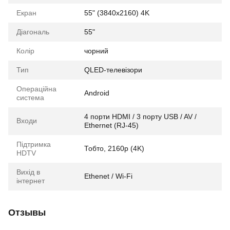
Екран
55" (3840x2160) 4K
Діагональ
55"
Колір
чорний
Тип
QLED-телевізори
Операційна
Android
система
4 порти HDMI / 3 порту USB / AV /
Входи
Ethernet (RJ-45)
Підтримка
Тобто, 2160p (4K)
HDTV
Вихід в
Ethenet / Wi-Fi
інтернет
Отзывы