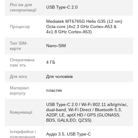
Роз`єм для
USB Type-C 2.0
синхронізації
Mediatek MT6765G Helio G35 (12 nm)
Процесор
Octa-core (4x2.3 GHz Cortex-A53 &
4x1.8 GHz Cortex-A53)
Тип SIM-
Nano-SIM
карти
Оперативна
4 ГБ
пам`ять
Для кого
Для чоловіків
Матеріал
пластик
корпусу
USB Type-C 2.0 / Wi-Fi 802.11 a/b/g/n/ac,
dual-band, Wi-Fi Direct / Bluetooth 5.3,
Комунікації
A2DP, LE, aptX HD / GPS (GLONASS,
BDS, GALILEO, QZSS)
Інтерфейси і
Аудіо 3.5, USB Type-C
підключення