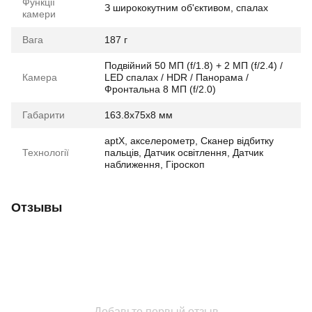
Функції
З ширококутним об'єктивом, спалах
камери
Вага
187 г
Подвійний 50 МП (f/1.8) + 2 МП (f/2.4) /
Камера
LED спалах / HDR / Панорама /
Фронтальна 8 МП (f/2.0)
Габарити
163.8x75x8 мм
aptX, акселерометр, Сканер відбитку
Технології
пальців, Датчик освітлення, Датчик
наближення, Гіроскоп
Отзывы
Добавьте первый отзыв