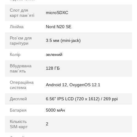
Слот для
microSDXC
карт пам`яті
Лінійка
Nord N20 SE
Роз`єм для
3.5 мм (mini-jack)
гарнітури
Колір
зелений
Вбудована
128 ГБ
пам`ять
Операційна
Android 12, OxygenOS 12.1
система
Дисплей
6.56" IPS LCD (720 x 1612) / 269 ppi
Батарея
5000 мАч
Кількість
2
SIM-карт