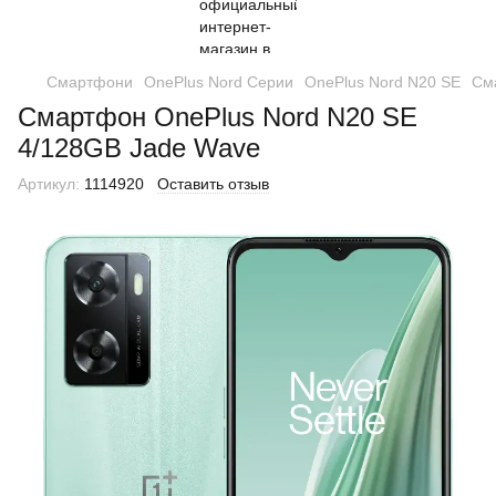
Смартфони
OnePlus Nord Серии
OnePlus Nord N20 SE
См
Смартфон OnePlus Nord N20 SE
4/128GB Jade Wave
Артикул:
1114920
Оставить отзыв