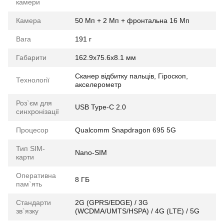
камери
Камера
50 Мп + 2 Мп + фронтальна 16 Мп
Вага
191 г
Габарити
162.9x75.6x8.1 мм
Сканер відбитку пальців, Гіроскоп,
Технології
акселерометр
Роз`єм для
USB Type-C 2.0
синхронізації
Процесор
Qualcomm Snapdragon 695 5G
Тип SIM-
Nano-SIM
карти
Оперативна
8 ГБ
пам`ять
Стандарти
2G (GPRS/EDGE) / 3G
зв`язку
(WCDMA/UMTS/HSPA) / 4G (LTE) / 5G