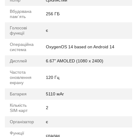
Колір
сріблястий
Вбудована
256 ГБ
пам`ять
Голосові
є
функції
Операційна
OxygenOS 14 based on Android 14
система
Дисплей
6.67" AMOLED (1080 x 2400)
Частота
оновлення
120 Гц
екрану
Батарея
5110 мАг
Кількість
2
SIM-карт
Організатор
є
Функції
спалах