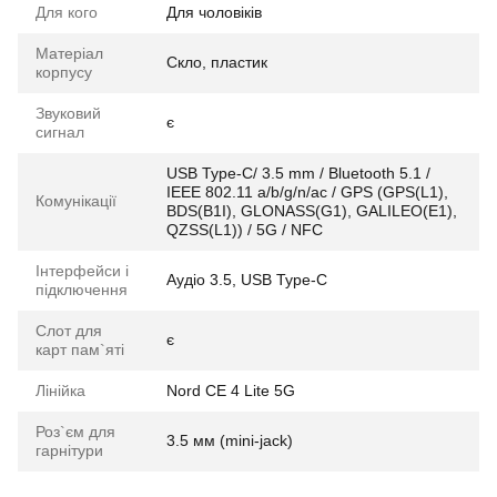
Для кого
Для чоловіків
Матеріал
Скло, пластик
корпусу
Звуковий
є
сигнал
USB Type-C/ 3.5 mm / Bluetooth 5.1 /
IEEE 802.11 a/b/g/n/ac / GPS (GPS(L1),
Комунікації
BDS(B1I), GLONASS(G1), GALILEO(E1),
QZSS(L1)) / 5G / NFC
Інтерфейси і
Аудіо 3.5, USB Type-C
підключення
Слот для
є
карт пам`яті
Лінійка
Nord CE 4 Lite 5G
Роз`єм для
3.5 мм (mini-jack)
гарнітури