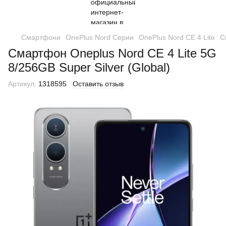
Смартфони
OnePlus Nord Серии
OnePlus Nord CE 4 Lite
С
Смартфон Oneplus Nord CE 4 Lite 5G
8/256GB Super Silver (Global)
Артикул:
1318595
Оставить отзыв