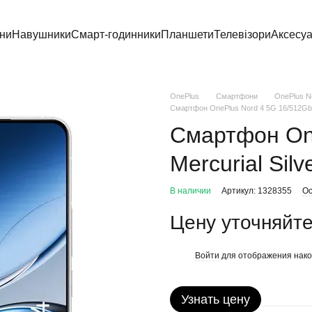
ни
Навушники
Смарт-годинники
Планшети
Телевізори
Аксесу
OnePlus
Смартфони
OnePlus N
Смартфон OnePlus Nord 4 5G 16/512Gb Me
Смартфон On
Mercurial Silv
В наличии
Артикул: 1328355
Ос
Цену уточняйт
Войти
для отображения нако
%
Узнать цену