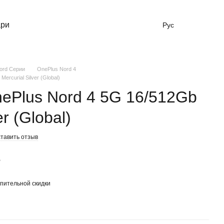
ари
Рус
ord Серии
OnePlus Nord 4
rcurial Silver (Global)
ePlus Nord 4 5G 16/512Gb
er (Global)
тавить отзыв
е
пительной скидки