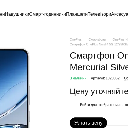
ни
Навушники
Смарт-годинники
Планшети
Телевізори
Аксесу
OnePlus
Смартфони
OnePlus N
Смартфон OnePlus Nord 4 5G 12/256Gb Me
Смартфон On
Mercurial Silv
В наличии
Артикул: 1328352
Ос
Цену уточняйт
Войти
для отображения нако
%
Узнать цену