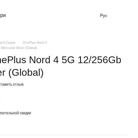
ари
Рус
ord Серии
OnePlus Nord 4
rcurial Silver (Global)
ePlus Nord 4 5G 12/256Gb
er (Global)
тавить отзыв
е
пительной скидки