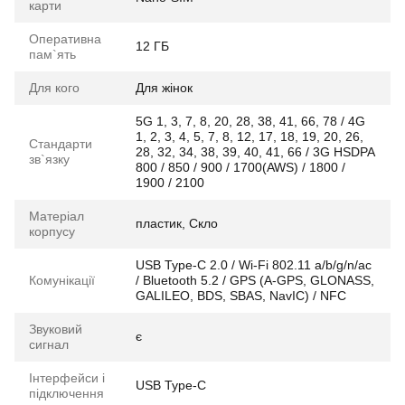
карти
Оперативна
12 ГБ
пам`ять
Для кого
Для жінок
5G 1, 3, 7, 8, 20, 28, 38, 41, 66, 78 / 4G
1, 2, 3, 4, 5, 7, 8, 12, 17, 18, 19, 20, 26,
Стандарти
28, 32, 34, 38, 39, 40, 41, 66 / 3G HSDPA
зв`язку
800 / 850 / 900 / 1700(AWS) / 1800 /
1900 / 2100
Матеріал
пластик, Скло
корпусу
USB Type-C 2.0 / Wi-Fi 802.11 a/b/g/n/ac
Комунікації
/ Bluetooth 5.2 / GPS (A-GPS, GLONASS,
GALILEO, BDS, SBAS, NavIC) / NFC
Звуковий
є
сигнал
Інтерфейси і
USB Type-C
підключення