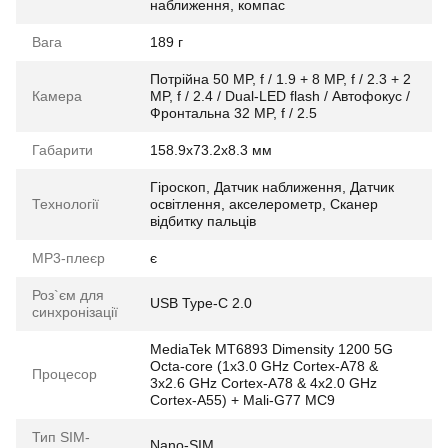
наближення, компас
Вага
189 г
Потрійна 50 MP, f / 1.9 + 8 MP, f / 2.3 + 2
Камера
MP, f / 2.4 / Dual-LED flash / Автофокус /
Фронтальна 32 MP, f / 2.5
Габарити
158.9x73.2x8.3 мм
Гіроскоп, Датчик наближення, Датчик
Технології
освітлення, акселерометр, Сканер
відбитку пальців
MP3-плеєр
є
Роз`єм для
USB Type-C 2.0
синхронізації
MediaTek MT6893 Dimensity 1200 5G
Octa-core (1x3.0 GHz Cortex-A78 &
Процесор
3x2.6 GHz Cortex-A78 & 4x2.0 GHz
Cortex-A55) + Mali-G77 MC9
Тип SIM-
Nano-SIM