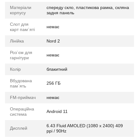
Матеріали
спереду скло, пластикова рамка, скляна
корпусу
задня панель
Слот для
немає
карт пам`яті
Лінійка
Nord 2
Роз`єм для
немає
гарнітури
Колір
блакитний
Вбудована
256 ГБ
пам`ять
FM-приймач
немає
Операційна
Android 11
система
6.43 Fluid AMOLED (1080 x 2400) 409
Дисплей
ppi / 90Hz