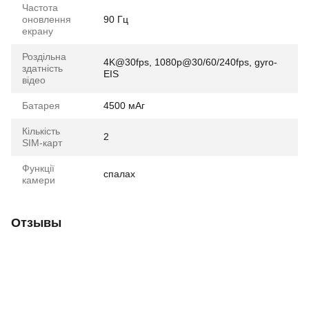
Частота
оновлення
90 Гц
екрану
Роздільна
4K@30fps, 1080p@30/60/240fps, gyro-
здатність
EIS
відео
Батарея
4500 мАг
Кількість
2
SIM-карт
Функції
спалах
камери
Отзывы