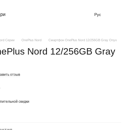
ари
Рус
ord Серии
OnePlus Nord
Смартфон OnePlus Nord 12/256GB Gray Onyx
ePlus Nord 12/256GB Gray
авить отзыв
е
пительной скидки
антия