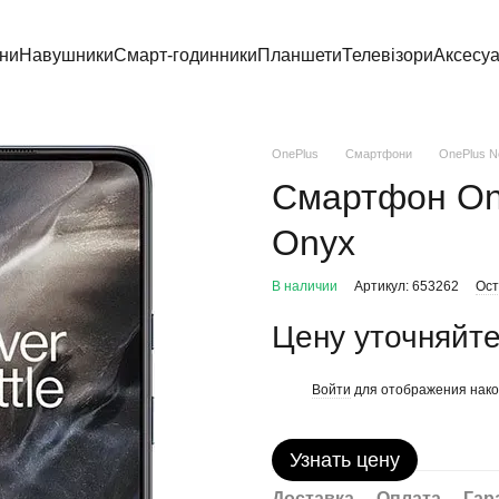
ни
Навушники
Смарт-годинники
Планшети
Телевізори
Аксесу
OnePlus
Смартфони
OnePlus N
Смартфон On
Onyx
В наличии
Артикул: 653262
Ост
Цену уточняйт
Войти
для отображения нако
%
Узнать цену
Доставка
Оплата
Гар