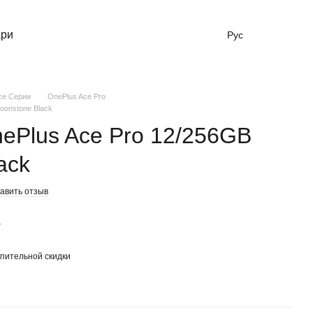
ари
Рус
ce Серии
OnePlus Ace Pro
oonstone Black
ePlus Ace Pro 12/256GB
ack
авить отзыв
е
пительной скидки