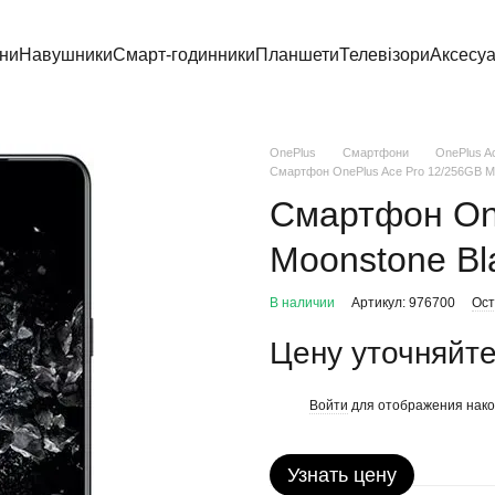
ни
Навушники
Смарт-годинники
Планшети
Телевізори
Аксесу
OnePlus
Смартфони
OnePlus A
Смартфон OnePlus Ace Pro 12/256GB M
Смартфон On
Moonstone Bl
В наличии
Артикул: 976700
Ост
Цену уточняйт
Войти
для отображения нако
%
Узнать цену