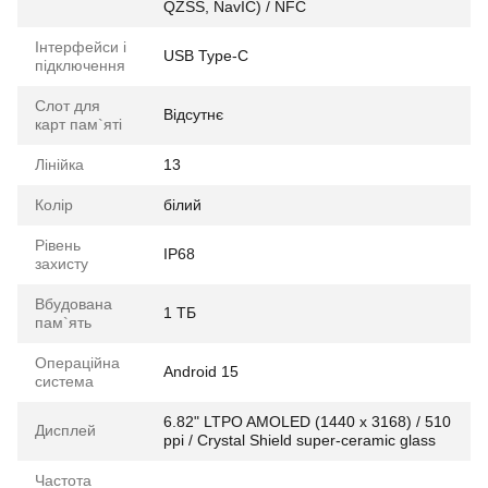
QZSS, NavIC) / NFC
Інтерфейси і
USB Type-C
підключення
Слот для
Відсутнє
карт пам`яті
Лінійка
13
Колір
білий
Рівень
IP68
захисту
Вбудована
1 ТБ
пам`ять
Операційна
Android 15
система
6.82" LTPO AMOLED (1440 x 3168) / 510
Дисплей
ppi / Crystal Shield super-ceramic glass
Частота