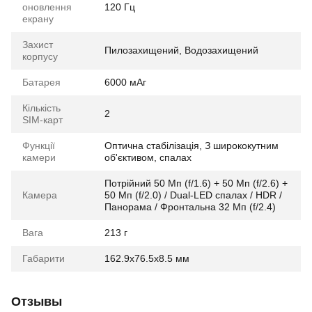
оновлення
120 Гц
екрану
Захист
Пилозахищений, Водозахищений
корпусу
Батарея
6000 мАг
Кількість
2
SIM-карт
Функції
Оптична стабілізація, З ширококутним
камери
об'єктивом, спалах
Потрійний 50 Мп (f/1.6) + 50 Мп (f/2.6) +
Камера
50 Мп (f/2.0) / Dual-LED спалах / HDR /
Панорама / Фронтальна 32 Мп (f/2.4)
Вага
213 г
Габарити
162.9x76.5x8.5 мм
Отзывы