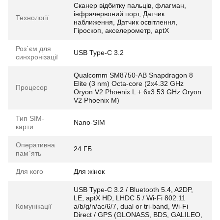
Сканер відбитку пальців, флагман,
інфрачервоний порт, Датчик
Технології
наближення, Датчик освітлення,
Гіроскоп, акселерометр, aptX
Роз`єм для
USB Type-C 3.2
синхронізації
Qualcomm SM8750-AB Snapdragon 8
Elite (3 nm) Octa-core (2x4.32 GHz
Процесор
Oryon V2 Phoenix L + 6x3.53 GHz Oryon
V2 Phoenix M)
Тип SIM-
Nano-SIM
карти
Оперативна
24 ГБ
пам`ять
Для кого
Для жінок
USB Type-C 3.2 / Bluetooth 5.4, A2DP,
LE, aptX HD, LHDC 5 / Wi-Fi 802.11
Комунікації
a/b/g/n/ac/6/7, dual or tri-band, Wi-Fi
Direct / GPS (GLONASS, BDS, GALILEO,