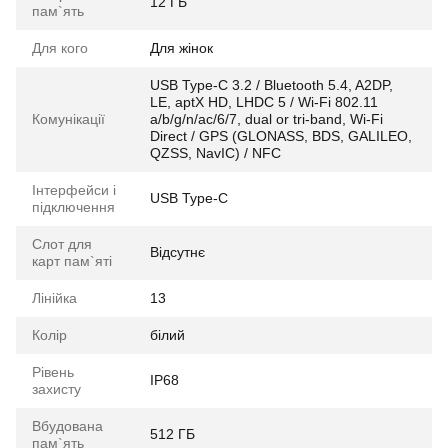
12 ГБ
пам`ять
Для кого
Для жінок
USB Type-C 3.2 / Bluetooth 5.4, A2DP,
LE, aptX HD, LHDC 5 / Wi-Fi 802.11
Комунікації
a/b/g/n/ac/6/7, dual or tri-band, Wi-Fi
Direct / GPS (GLONASS, BDS, GALILEO,
QZSS, NavIC) / NFC
Інтерфейси і
USB Type-C
підключення
Слот для
Відсутнє
карт пам`яті
Лінійка
13
Колір
білий
Рівень
IP68
захисту
Вбудована
512 ГБ
пам`ять