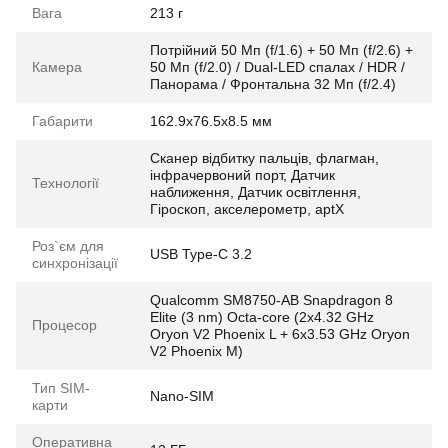
Вага
213 г
Потрійний 50 Мп (f/1.6) + 50 Мп (f/2.6) +
Камера
50 Мп (f/2.0) / Dual-LED спалах / HDR /
Панорама / Фронтальна 32 Мп (f/2.4)
Габарити
162.9x76.5x8.5 мм
Сканер відбитку пальців, флагман,
інфрачервоний порт, Датчик
Технології
наближення, Датчик освітлення,
Гіроскоп, акселерометр, aptX
Роз`єм для
USB Type-C 3.2
синхронізації
Qualcomm SM8750-AB Snapdragon 8
Elite (3 nm) Octa-core (2x4.32 GHz
Процесор
Oryon V2 Phoenix L + 6x3.53 GHz Oryon
V2 Phoenix M)
Тип SIM-
Nano-SIM
карти
Оперативна