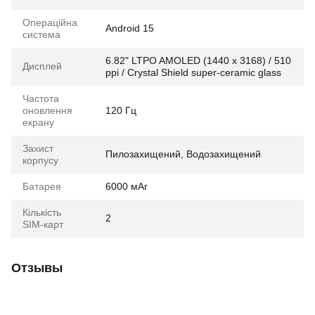
Операційна
Android 15
система
6.82" LTPO AMOLED (1440 x 3168) / 510
Дисплей
ppi / Crystal Shield super-ceramic glass
Частота
оновлення
120 Гц
екрану
Захист
Пилозахищений, Водозахищений
корпусу
Батарея
6000 мАг
Кількість
2
SIM-карт
Отзывы