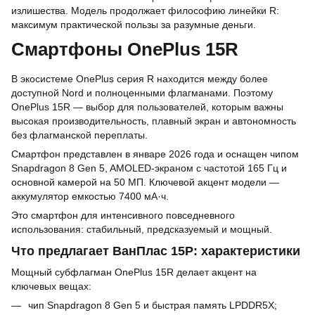
излишества. Модель продолжает философию линейки R:
максимум практической пользы за разумные деньги.
Смартфоны OnePlus 15R
В экосистеме OnePlus серия R находится между более
доступной Nord и полноценными флагманами. Поэтому
OnePlus 15R — выбор для пользователей, которым важны
высокая производительность, плавный экран и автономность
без флагманской переплаты.
Смартфон представлен в январе 2026 года и оснащен чипом
Snapdragon 8 Gen 5, AMOLED-экраном с частотой 165 Гц и
основной камерой на 50 МП. Ключевой акцент модели —
аккумулятор емкостью 7400 мА·ч.
Это смартфон для интенсивного повседневного
использования: стабильный, предсказуемый и мощный.
Что предлагает ВанПлас 15Р: характеристики
Мощный субфлагман OnePlus 15R делает акцент на
ключевых вещах:
чип Snapdragon 8 Gen 5 и быстрая память LPDDR5X;