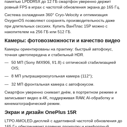
памятью LPDDR5X до 12 ГБ смартфон уверенно держит
ровный FPS в играх с частотой обновления экрана до 165 Гц.
Система охлаждения 360° Cryo-Velocity и оптимизация
OxygenOS позволяют сохранять производительность даже
при длительных сессиях. Купить ВанПлас 15Р можно с
накопителем на 256 ГБ или 512 ГБ.
Камеры: фотовозможности и качество видео
Камеры ориентированы на практику: быстрый автофокус,
точная цветопередача и стабильный HDR.
50 МП (Sony IMX906, f/1.8) с оптической стабилизацией
OIS;
8 МП ультраширокоугольная камера (112°);
32 МП фронтальная камера с автофокусом.
Смартфон уверенно снимает днём, в портретном режиме и
записывает видео в 4K, поддерживая RAW, AI-обработку и
кинематографический режим.
Экран и дизайн OnePlus 15R
LTPO AMOLED-дисплей с адаптивной частотой обновления до
165 Гц обеспечивает плавную прокрутку и комфортный