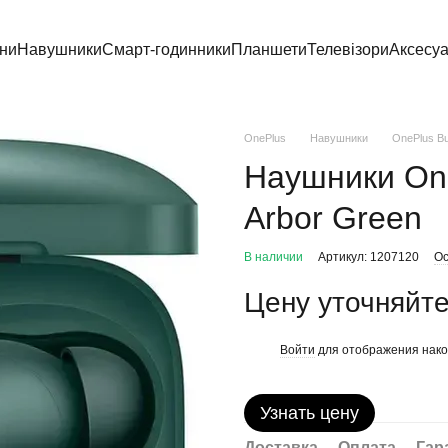
ни
Навушники
Смарт-годинники
Планшети
Телевізори
Аксесу
OnePlus
Навушники
OnePlus B
Наушники On
Arbor Green
В наличии
Артикул: 1207120
Ос
Цену уточняйт
Войти
для отображения нако
%
Узнать цену
Доставка
Оплата
Гар