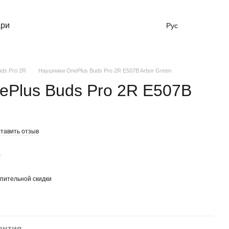
ари
Рус
uds Pro 2R
Наушники OnePlus Buds Pro 2R E507B Arbor Green
ePlus Buds Pro 2R E507B
тавить отзыв
е
пительной скидки
антия