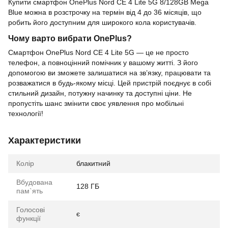
Купити смартфон OnePlus Nord CE 4 Lite 5G 8/128GB Mega
Blue можна в розстрочку на термін від 4 до 36 місяців, що
робить його доступним для широкого кола користувачів.
Чому варто вибрати OnePlus?
Смартфон OnePlus Nord CE 4 Lite 5G — це не просто
телефон, а повноцінний помічник у вашому житті. З його
допомогою ви зможете залишатися на зв’язку, працювати та
розважатися в будь-якому місці. Цей пристрій поєднує в собі
стильний дизайн, потужну начинку та доступні ціни. Не
пропустіть шанс змінити своє уявлення про мобільні
технології!
Характеристики
Колір
блакитний
Вбудована
128 ГБ
пам`ять
Голосові
є
функції