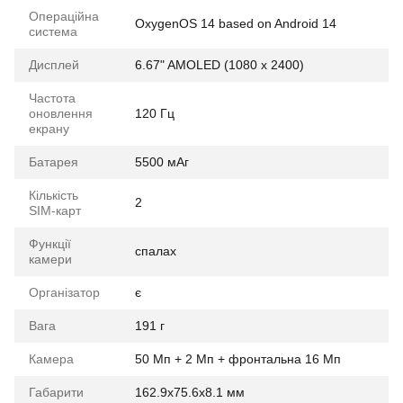
Операційна
OxygenOS 14 based on Android 14
система
Дисплей
6.67" AMOLED (1080 x 2400)
Частота
оновлення
120 Гц
екрану
Батарея
5500 мАг
Кількість
2
SIM-карт
Функції
спалах
камери
Організатор
є
Вага
191 г
Камера
50 Мп + 2 Мп + фронтальна 16 Мп
Габарити
162.9x75.6x8.1 мм