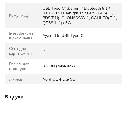
USB Type-C/ 3.5 mm / Bluetooth 5.1 /
IEEE 802.11 a/b/g/n/ac / GPS (GPS(L1),
Комунікації
BDS(B1I), GLONASS(G1), GALILEO(E1),
QZSS(L1)) / 5G
Інтерфейси і
Аудіо 3.5, USB Type-C
підключення
Слот для
є
карт пам`яті
Роз`єм для
3.5 мм (mini-jack)
гарнітури
Лінійка
Nord CE 4 Lite 5G
Відгуки