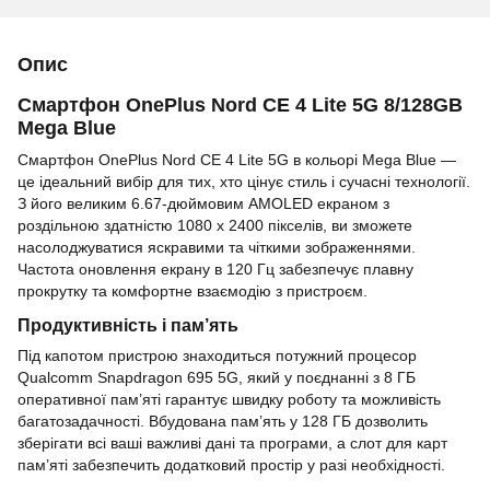
Опис
Смартфон OnePlus Nord CE 4 Lite 5G 8/128GB
Mega Blue
Смартфон OnePlus Nord CE 4 Lite 5G в кольорі Mega Blue —
це ідеальний вибір для тих, хто цінує стиль і сучасні технології.
З його великим 6.67-дюймовим AMOLED екраном з
роздільною здатністю 1080 x 2400 пікселів, ви зможете
насолоджуватися яскравими та чіткими зображеннями.
Частота оновлення екрану в 120 Гц забезпечує плавну
прокрутку та комфортне взаємодію з пристроєм.
Продуктивність і пам’ять
Під капотом пристрою знаходиться потужний процесор
Qualcomm Snapdragon 695 5G, який у поєднанні з 8 ГБ
оперативної пам’яті гарантує швидку роботу та можливість
багатозадачності. Вбудована пам’ять у 128 ГБ дозволить
зберігати всі ваші важливі дані та програми, а слот для карт
пам’яті забезпечить додатковий простір у разі необхідності.