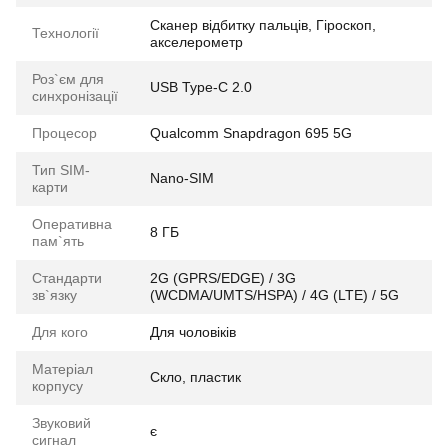
Сканер відбитку пальців, Гіроскоп,
Технології
акселерометр
Роз`єм для
USB Type-C 2.0
синхронізації
Процесор
Qualcomm Snapdragon 695 5G
Тип SIM-
Nano-SIM
карти
Оперативна
8 ГБ
пам`ять
Стандарти
2G (GPRS/EDGE) / 3G
зв`язку
(WCDMA/UMTS/HSPA) / 4G (LTE) / 5G
Для кого
Для чоловіків
Матеріал
Скло, пластик
корпусу
Звуковий
є
сигнал