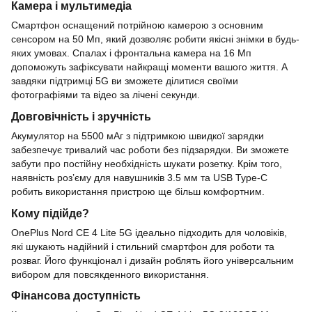
Камера і мультимедіа
Смартфон оснащений потрійною камерою з основним
сенсором на 50 Мп, який дозволяє робити якісні знімки в будь-
яких умовах. Спалах і фронтальна камера на 16 Мп
допоможуть зафіксувати найкращі моменти вашого життя. А
завдяки підтримці 5G ви зможете ділитися своїми
фотографіями та відео за лічені секунди.
Довговічність і зручність
Акумулятор на 5500 мАг з підтримкою швидкої зарядки
забезпечує тривалий час роботи без підзарядки. Ви зможете
забути про постійну необхідність шукати розетку. Крім того,
наявність роз’єму для навушників 3.5 мм та USB Type-C
робить використання пристрою ще більш комфортним.
Кому підійде?
OnePlus Nord CE 4 Lite 5G ідеально підходить для чоловіків,
які шукають надійний і стильний смартфон для роботи та
розваг. Його функціонал і дизайн роблять його універсальним
вибором для повсякденного використання.
Фінансова доступність