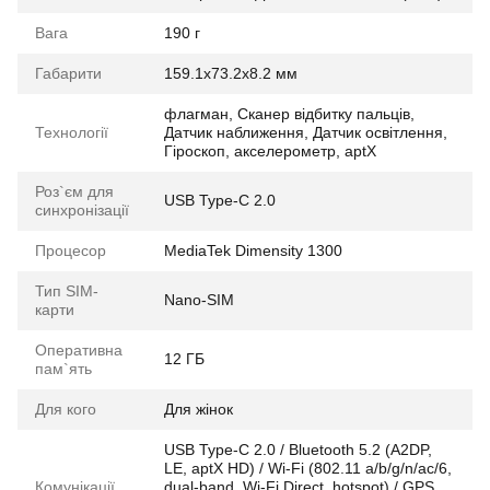
Вага
190 г
Габарити
159.1x73.2x8.2 мм
флагман, Сканер відбитку пальців,
Технології
Датчик наближення, Датчик освітлення,
Гіроскоп, акселерометр, aptX
Роз`єм для
USB Type-C 2.0
синхронізації
Процесор
MediaTek Dimensity 1300
Тип SIM-
Nano-SIM
карти
Оперативна
12 ГБ
пам`ять
Для кого
Для жінок
USB Type-C 2.0 / Bluetooth 5.2 (A2DP,
LE, aptX HD) / Wi-Fi (802.11 a/b/g/n/ac/6,
Комунікації
dual-band, Wi-Fi Direct, hotspot) / GPS