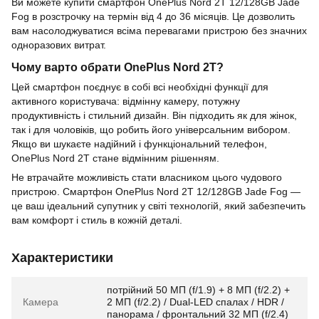
Ви можете купити смартфон OnePlus Nord 2T 12/128GB Jade
Fog в розстрочку на термін від 4 до 36 місяців. Це дозволить
вам насолоджуватися всіма перевагами пристрою без значних
одноразових витрат.
Чому варто обрати OnePlus Nord 2T?
Цей смартфон поєднує в собі всі необхідні функції для
активного користувача: відмінну камеру, потужну
продуктивність і стильний дизайн. Він підходить як для жінок,
так і для чоловіків, що робить його універсальним вибором.
Якщо ви шукаєте надійний і функціональний телефон,
OnePlus Nord 2T стане відмінним рішенням.
Не втрачайте можливість стати власником цього чудового
пристрою. Смартфон OnePlus Nord 2T 12/128GB Jade Fog —
це ваш ідеальний супутник у світі технологій, який забезпечить
вам комфорт і стиль в кожній деталі.
Характеристики
потрійний 50 МП (f/1.9) + 8 МП (f/2.2) +
Камера
2 МП (f/2.2) / Dual-LED спалах / HDR /
панорама / фронтальний 32 МП (f/2.4)