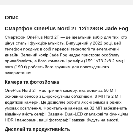
Опис
Смартфон OnePlus Nord 2T 12/128GB Jade Fog
Смартфон OnePlus Nord 2T — це ідеальний вибір для тих, хто
цінує стиль і функціональність. Випущений у 2022 році, цей
телефон поєднує в собі передові технології та елегантний
дизайн. Зелений колір Jade Fog надає пристрою особливу
привабливість, а його компактні розміри (159.1x73.2x8.2 мм) і
вага (190 г) роблять його зручним для повсякденного
використання.
Камера та фотозйомка
OnePlus Nord 2T має трійний камеру, яка включає 50 МП
основний сенсор з ширококутним об'єктивом, 8 МП та 2 МП
додаткові камери. Це дозволяє робити якісні знімки в різних
умовах освітлення. Фронтальна камера на 32 МП забезпечить
відмінну якість селфі. Завдяки Dual-LED спалахові та функціям
HDR і панорами, ваші фотографії завжди будуть на висоті.
Дисплей та продуктивність