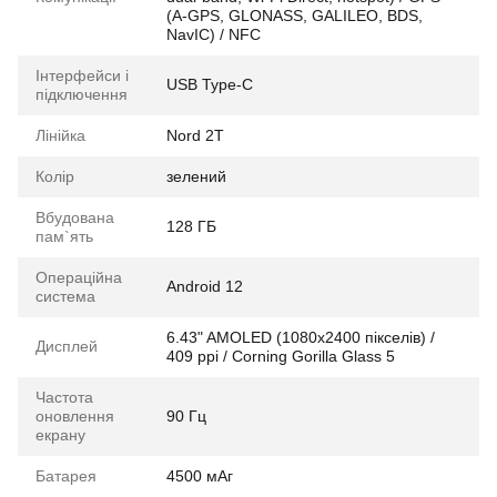
(A-GPS, GLONASS, GALILEO, BDS,
NavIC) / NFC
Інтерфейси і
USB Type-C
підключення
Лінійка
Nord 2T
Колір
зелений
Вбудована
128 ГБ
пам`ять
Операційна
Android 12
система
6.43" AMOLED (1080x2400 пікселів) /
Дисплей
409 ppi / Corning Gorilla Glass 5
Частота
оновлення
90 Гц
екрану
Батарея
4500 мАг