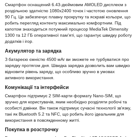
Смартфон оснащений 6.43-дюймовим AMOLED дисплеєм з
роздільною здатністю 1080x2400 точок і частотою оновлення
90 Гц. Це забезпечує плавну прокрутку та яскраві кольори, що
робить перегляд контенту максимально комфортним. Під
капотом знаходиться потужний процесор MediaTek Dimensity
1300 та 12 ГБ оперативної пам'яті, що гарантує швидку роботу
додатків і ігор.
Акумулятор та зарядка
З батареєю ємністю 4500 мАг ви зможете не турбуватися про
зарядку протягом дня. Швидка зарядка дозволить вам швидко
відновити рівень заряду, що особливо зручно в умовах
активного використання.
Комунікації та інтерфейси
Смартфон підтримує 2 SIM-карти формату Nano-SIM, що
зручно для користувачів, яким необхідно розділяти робочі та
особисті дзвінки. Він також підтримує сучасні технології зв'язку,
такі як Bluetooth 5.2 та NFC, що робить його ідеальним для
використання в повсякденному житті.
Покупка в розстрочку