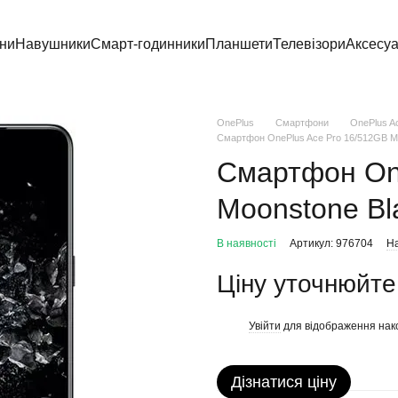
ни
Навушники
Смарт-годинники
Планшети
Телевізори
Аксесу
OnePlus
Смартфони
OnePlus Ac
Смартфон OnePlus Ace Pro 16/512GB M
Смартфон On
Moonstone Bl
В наявності
Артикул: 976704
На
Ціну уточнюйте
Увійти
для відображення нак
%
Дізнатися ціну