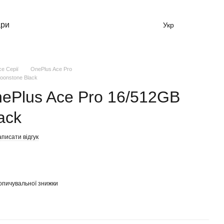
ари
Укр
e Серії
OnePlus Ace Pro
oonstone Black
ePlus Ace Pro 16/512GB
ack
писати відгук
опичувальної знижки