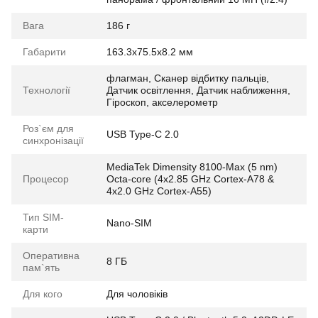
Вага
186 г
Габарити
163.3x75.5x8.2 мм
флагман, Сканер відбитку пальців,
Технології
Датчик освітлення, Датчик наближення,
Гіроскоп, акселерометр
Роз`єм для
USB Type-C 2.0
синхронізації
MediaTek Dimensity 8100-Max (5 nm)
Процесор
Octa-core (4x2.85 GHz Cortex-A78 &
4x2.0 GHz Cortex-A55)
Тип SIM-
Nano-SIM
карти
Оперативна
8 ГБ
пам`ять
Для кого
Для чоловіків