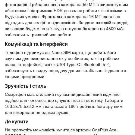
фотографії. Трійна основна камера на 50 МП з ширококутним
об'єктивом і підтримкою HDR дозволяє робити якісні знімки в
будь-яких умовах. Фронтальна камера на 16 МП ідеально
підходить для селфі та відеодзвінків. Завдяки швидкій зарядці,
ви завжди будете на зв'язку, а потужна батарея на 4500 мАг
забезпечить тривалий час роботи.
Комунікації та інтерфейси
Телефон підтримує дві Nano-SIM карти, що робить його
зручним для використання як у особистих, так і в робочих
цілях. Інтерфейси, такі як USB Type-C і Bluetooth 5.2,
забезпечують швидку передачу даних і стабільне з'єднання з
іншими пристроями.
Зручність і стиль
Смартфон має стильний і сучасний дизайн, який відмінно
підійде для чоловіків, що цінують якість і естетику. Габарити
163.3x75.5x8.2 мм і вага всього 186 г роблять його зручним
для використання однією рукою.
Де купити
Не пропустіть можливість купити смартфон OnePlus Ace