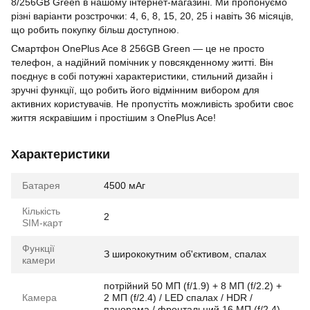
8/256GB Green в нашому інтернет-магазині. Ми пропонуємо
різні варіанти розстрочки: 4, 6, 8, 15, 20, 25 і навіть 36 місяців,
що робить покупку більш доступною.
Смартфон OnePlus Ace 8 256GB Green — це не просто
телефон, а надійний помічник у повсякденному житті. Він
поєднує в собі потужні характеристики, стильний дизайн і
зручні функції, що робить його відмінним вибором для
активних користувачів. Не пропустіть можливість зробити своє
життя яскравішим і простішим з OnePlus Ace!
Характеристики
Батарея
4500 мАг
Кількість
2
SIM-карт
Функції
З ширококутним об'єктивом, спалах
камери
потрійний 50 МП (f/1.9) + 8 МП (f/2.2) +
Камера
2 МП (f/2.4) / LED спалах / HDR /
панорама / фронтальний 16 МП (f/2.4)