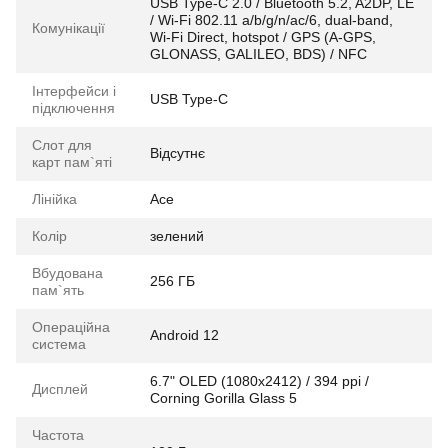
USB Type-C 2.0 / Bluetooth 5.2, A2DP, LE
/ Wi-Fi 802.11 a/b/g/n/ac/6, dual-band,
Комунікації
Wi-Fi Direct, hotspot / GPS (A-GPS,
GLONASS, GALILEO, BDS) / NFC
Інтерфейси і
USB Type-C
підключення
Слот для
Відсутнє
карт пам`яті
Лінійка
Ace
Колір
зелений
Вбудована
256 ГБ
пам`ять
Операційна
Android 12
система
6.7" OLED (1080x2412) / 394 ppi /
Дисплей
Corning Gorilla Glass 5
Частота