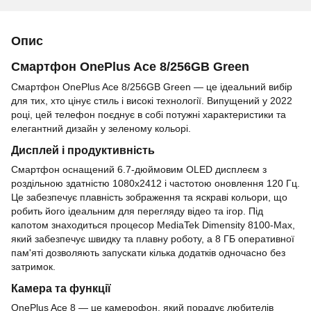
Опис
Смартфон OnePlus Ace 8/256GB Green
Смартфон OnePlus Ace 8/256GB Green — це ідеальний вибір
для тих, хто цінує стиль і високі технології. Випущений у 2022
році, цей телефон поєднує в собі потужні характеристики та
елегантний дизайн у зеленому кольорі.
Дисплей і продуктивність
Смартфон оснащений 6.7-дюймовим OLED дисплеєм з
роздільною здатністю 1080x2412 і частотою оновлення 120 Гц.
Це забезпечує плавність зображення та яскраві кольори, що
робить його ідеальним для перегляду відео та ігор. Під
капотом знаходиться процесор MediaTek Dimensity 8100-Max,
який забезпечує швидку та плавну роботу, а 8 ГБ оперативної
пам'яті дозволяють запускати кілька додатків одночасно без
затримок.
Камера та функції
OnePlus Ace 8 — це камерофон, який порадує любителів