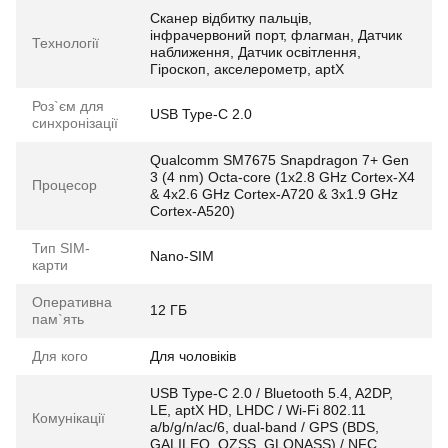
Сканер відбитку пальців,
інфрачервоний порт, флагман, Датчик
Технології
наближення, Датчик освітлення,
Гіроскоп, акселерометр, aptX
Роз`єм для
USB Type-C 2.0
синхронізації
Qualcomm SM7675 Snapdragon 7+ Gen
3 (4 nm) Octa-core (1x2.8 GHz Cortex-X4
Процесор
& 4x2.6 GHz Cortex-A720 & 3x1.9 GHz
Cortex-A520)
Тип SIM-
Nano-SIM
карти
Оперативна
12 ГБ
пам`ять
Для кого
Для чоловіків
USB Type-C 2.0 / Bluetooth 5.4, A2DP,
LE, aptX HD, LHDC / Wi-Fi 802.11
Комунікації
a/b/g/n/ac/6, dual-band / GPS (BDS,
GALILEO, QZSS, GLONASS) / NFC