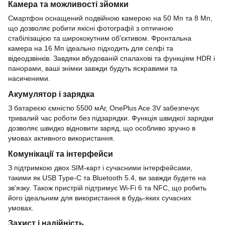
Камера та можливості зйомки
Смартфон оснащений подвійною камерою на 50 Мп та 8 Мп,
що дозволяє робити якісні фотографії з оптичною
стабілізацією та ширококутним об'єктивом. Фронтальна
камера на 16 Мп ідеально підходить для селфі та
відеодзвінків. Завдяки вбудованій спалахові та функціям HDR і
панорами, ваші знімки завжди будуть яскравими та
насиченими.
Акумулятор і зарядка
З батареєю ємністю 5500 мАг, OnePlus Ace 3V забезпечує
тривалий час роботи без підзарядки. Функція швидкої зарядки
дозволяє швидко відновити заряд, що особливо зручно в
умовах активного використання.
Комунікації та інтерфейси
З підтримкою двох SIM-карт і сучасними інтерфейсами,
такими як USB Type-C та Bluetooth 5.4, ви завжди будете на
зв'язку. Також пристрій підтримує Wi-Fi 6 та NFC, що робить
його ідеальним для використання в будь-яких сучасних
умовах.
Захист і надійність