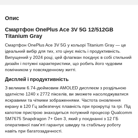
Опис
Смартфон OnePlus Ace 3V 5G 12/512GB
Titanium Gray
Смартфон OnePlus Ace 3V 5G у кольорі Titanium Gray — це
ідеальний вибір для тих, хто цінує якість і продуктивність.
Випущений у 2024 році, цей флагман поєднує в собі стильний
дизайн і потужні характеристики, що робить його чудовим
помічником у повсякденному житті.
Дисплей і продуктивність
З великим 6.74-дюймовим AMOLED дисплеєм з роздільною
здатністю 1240 x 2772 пікселів, ви зможете насолоджуватися
яскравими та чіткими зображеннями. Частота оновлення
екрану в 120 Гц забезпечує плавність при прокрутці та грі. Під
капотом пристрою знаходиться потужний процесор Qualcomm
SM7675 Snapdragon 7+ Gen 3, який у поєднанні з 12 ГБ
оперативної пам'яті гарантує швидку та стабільну роботу
навіть при багатозадачності.