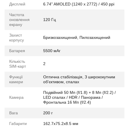
Дисплей
6.74" AMOLED (1240 x 2772) / 450 ppi
Частота
оновлення
120 Гц
екрану
Захист
Бризкозахищений, Пилозахищений
корпусу
Батарея
5500 мАг
Кількість
2
SIM-карт
Функції
Оптична стабілізація, З ширококутним
камери
об'єктивом, спалах
Подвійний 50 Мп (f/1.8) + 8 Мп (f/2.2) /
Камера
LED спалах / HDR / Панорама /
Фронтальна 16 Мп (f/2.4)
Вага
200 г
Габарити
162.7x75.2x8.5 мм