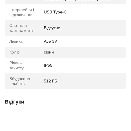
Інтерфейси і
USB Type-C
підключення
Слот для
Відсутнє
карт пам`яті
Лінійка
Ace 3V
Колір
сірий
Рівень
IP65
захисту
Вбудована
512 ГБ
пам`ять
Відгуки