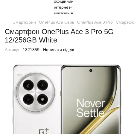
Смартфони
OnePlus Ace Серії
OnePlus Ace 3 Pro
Смартфон
Смартфон OnePlus Ace 3 Pro 5G
12/256GB White
Артикул:
1321859
Написати відгук