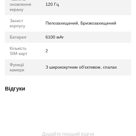
оновлення
120 Гц
екрану
Захист
Пилозахищений, Бризкозахищений
корпусу
Батарея
6100 мАг
Кількість
2
SIM-карт
Функції
З ширококутним об'єктивом, спалах
камери
Відгуки
Додайте перший відгук