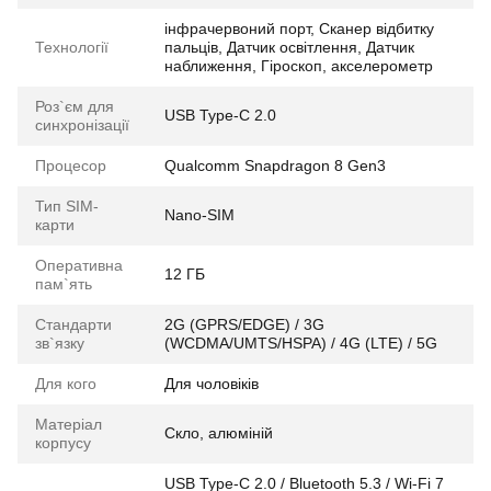
інфрачервоний порт, Сканер відбитку
Технології
пальців, Датчик освітлення, Датчик
наближення, Гіроскоп, акселерометр
Роз`єм для
USB Type-C 2.0
синхронізації
Процесор
Qualcomm Snapdragon 8 Gen3
Тип SIM-
Nano-SIM
карти
Оперативна
12 ГБ
пам`ять
Стандарти
2G (GPRS/EDGE) / 3G
зв`язку
(WCDMA/UMTS/HSPA) / 4G (LTE) / 5G
Для кого
Для чоловіків
Матеріал
Скло, алюміній
корпусу
USB Type-C 2.0 / Bluetooth 5.3 / Wi-Fi 7