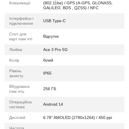
Комунікації
(802.11be) / GPS (A-GPS, GLONASS,
GALILEO, BDS , QZSS) / NFC
Інтерфейси і
USB Type-C
підключення
Слот для
Відсутнє
карт пам`яті
Лінійка
Ace 3 Pro 5G
Колір
білий
Рівень
IP65
захисту
Вбудована
256 ГБ
пам`ять
Операційна
Android 14
система
Дисплей
6.78" AMOLED (2780x1264) / 450 ppi
Частота