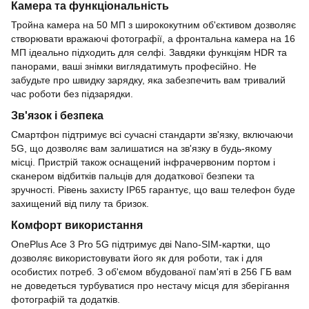
Камера та функціональність
Тройна камера на 50 МП з ширококутним об'єктивом дозволяє
створювати вражаючі фотографії, а фронтальна камера на 16
МП ідеально підходить для селфі. Завдяки функціям HDR та
панорами, ваші знімки виглядатимуть професійно. Не
забудьте про швидку зарядку, яка забезпечить вам тривалий
час роботи без підзарядки.
Зв'язок і безпека
Смартфон підтримує всі сучасні стандарти зв'язку, включаючи
5G, що дозволяє вам залишатися на зв'язку в будь-якому
місці. Пристрій також оснащений інфрачервоним портом і
сканером відбитків пальців для додаткової безпеки та
зручності. Рівень захисту IP65 гарантує, що ваш телефон буде
захищений від пилу та бризок.
Комфорт використання
OnePlus Ace 3 Pro 5G підтримує дві Nano-SIM-картки, що
дозволяє використовувати його як для роботи, так і для
особистих потреб. З об'ємом вбудованої пам'яті в 256 ГБ вам
не доведеться турбуватися про нестачу місця для зберігання
фотографій та додатків.