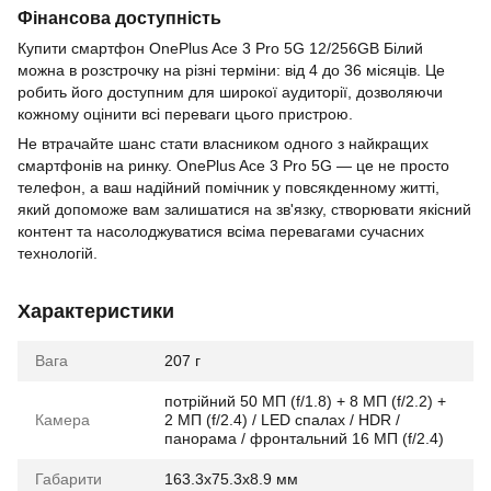
Фінансова доступність
Купити смартфон OnePlus Ace 3 Pro 5G 12/256GB Білий
можна в розстрочку на різні терміни: від 4 до 36 місяців. Це
робить його доступним для широкої аудиторії, дозволяючи
кожному оцінити всі переваги цього пристрою.
Не втрачайте шанс стати власником одного з найкращих
смартфонів на ринку. OnePlus Ace 3 Pro 5G — це не просто
телефон, а ваш надійний помічник у повсякденному житті,
який допоможе вам залишатися на зв'язку, створювати якісний
контент та насолоджуватися всіма перевагами сучасних
технологій.
Характеристики
Вага
207 г
потрійний 50 МП (f/1.8) + 8 МП (f/2.2) +
Камера
2 МП (f/2.4) / LED спалах / HDR /
панорама / фронтальний 16 МП (f/2.4)
Габарити
163.3x75.3x8.9 мм