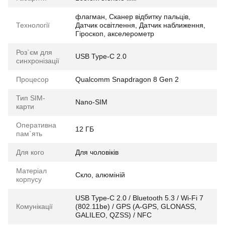
флагман, Сканер відбитку пальців,
Технології
Датчик освітлення, Датчик наближення,
Гіроскоп, акселерометр
Роз`єм для
USB Type-C 2.0
синхронізації
Процесор
Qualcomm Snapdragon 8 Gen 2
Тип SIM-
Nano-SIM
карти
Оперативна
12 ГБ
пам`ять
Для кого
Для чоловіків
Матеріал
Скло, алюміній
корпусу
USB Type-C 2.0 / Bluetooth 5.3 / Wi-Fi 7
Комунікації
(802.11be) / GPS (A-GPS, GLONASS,
GALILEO, QZSS) / NFC