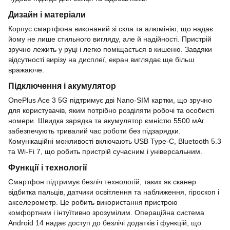
Дизайн і матеріали
Корпус смартфона виконаний зі скла та алюмінію, що надає
йому не лише стильного вигляду, але й надійності. Пристрій
зручно лежить у руці і легко поміщається в кишеню. Завдяки
відсутності вирізу на дисплеї, екран виглядає ще більш
вражаюче.
Підключення і акумулятор
OnePlus Ace 3 5G підтримує дві Nano-SIM картки, що зручно
для користувачів, яким потрібно розділяти робочі та особисті
номери. Швидка зарядка та акумулятор ємністю 5500 мАг
забезпечують тривалий час роботи без підзарядки.
Комунікаційні можливості включають USB Type-C, Bluetooth 5.3
та Wi-Fi 7, що робить пристрій сучасним і універсальним.
Функції і технології
Смартфон підтримує безліч технологій, таких як сканер
відбитка пальців, датчики освітлення та наближення, гіроскоп і
акселерометр. Це робить використання пристрою
комфортним і інтуїтивно зрозумілим. Операційна система
Android 14 надає доступ до безлічі додатків і функцій, що