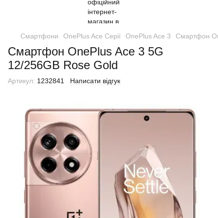
Смартфони
OnePlus Ace Серії
OnePlus Ace 3
Смартфон On
Смартфон OnePlus Ace 3 5G
12/256GB Rose Gold
Артикул:
1232841
Написати відгук