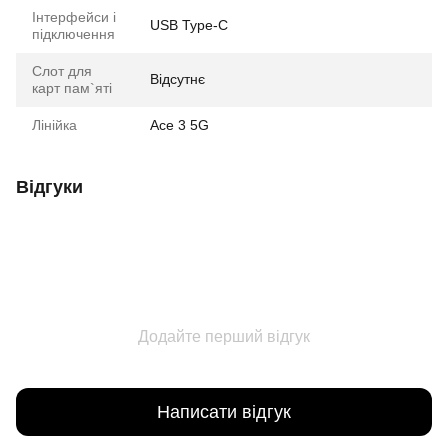
Інтерфейси і
USB Type-C
підключення
Слот для
Відсутнє
карт пам`яті
Лінійка
Ace 3 5G
Відгуки
Додайте перший відгук
Написати відгук