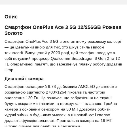
Опис
Смартфон OnePlus Ace 3 5G 12/256GB Рожева
Золото
Смартфон OnePlus Ace 3 5G в елегантному рожевому кольорі
— це ідеальний вибір для тих, хто цінує стиль і високі
технології. Випущений у 2023 році, цей телефон поєднує в
собі потужний процесор Qualcomm Snapdragon 8 Gen 2 та 12
ГБ оперативної пам'яті, що забезпечує плавну роботу додатків
і ігор.
Дисплей і камера
Смартфон оснащений 6.78-дюймовим AMOLED дисплеєм з
роздільною здатністю 2780×1264 пікселів та частотою
оновлення 120 Гц. Це означає, що зображення на екрані
будуть яскравими і чіткими, а прокрутка — плавною. Тройна
камера з основним сенсором на 50 МП дозволяє робити
чудові знімки в будь-яких умовах, а широкий кут і спалах
додають функціональності. Фронтальна камера на 16 МП
чудово підійде для селфі та відеозв'язків.