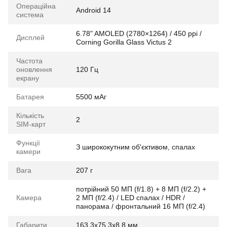
Операційна
Android 14
система
6.78" AMOLED (2780×1264) / 450 ppi /
Дисплей
Corning Gorilla Glass Victus 2
Частота
оновлення
120 Гц
екрану
Батарея
5500 мАг
Кількість
2
SIM-карт
Функції
З ширококутним об'єктивом, спалах
камери
Вага
207 г
потрійний 50 МП (f/1.8) + 8 МП (f/2.2) +
Камера
2 МП (f/2.4) / LED спалах / HDR /
панорама / фронтальний 16 МП (f/2.4)
Габарити
163.3x75.3x8.8 мм