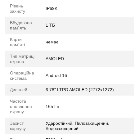
Рівень
IP69K
захисту
Вбудована
1 ТБ
пам`ять
Карти
немає
пам`яті
Тип матриці
AMOLED
екрана
Операційна
Android 16
система
Дисплей
6.78" LTPO AMOLED (2772x1272)
Частота
оновлення
165 Гц
екрану
Захист
Ударостійкий, Пилозахищений,
корпусу
Водозахищений