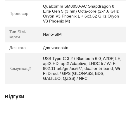
Qualcomm SM8850-AC Snapdragon 8
Elite Gen 5 (3 nm) Octa-core (2x4.6 GHz
Процесор
Oryon V3 Phoenix L + 6x3.62 GHz Oryon
V3 Phoenix M)
Тип SIM-
Nano-SIM
карти
Для кого
Для чоловіків
USB Type-C 3.2 / Bluetooth 6.0, A2DP, LE,
aptX HD, aptX Adaptive, LHDC 5 / Wi-Fi
Комунікації
802.11 a/b/g/n/ac/6/7, dual or tri-band, Wi-
Fi Direct / GPS (GLONASS, BDS,
GALILEO, QZSS) / NFC
Відгуки