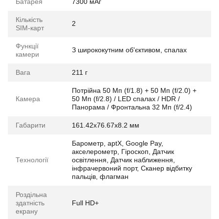
Батарея
7300 мАг
Кількість
2
SIM-карт
Функції
З ширококутним об'єктивом, спалах
камери
Вага
211 г
Потрійна 50 Мп (f/1.8) + 50 Мп (f/2.0) +
Камера
50 Мп (f/2.8) / LED спалах / HDR /
Панорама / Фронтальна 32 Мп (f/2.4)
Габарити
161.42x76.67x8.2 мм
Барометр, aptX, Google Pay,
акселерометр, Гіроскоп, Датчик
Технології
освітлення, Датчик наближення,
інфрачервоний порт, Сканер відбитку
пальців, флагман
Роздільна
здатність
Full HD+
екрану