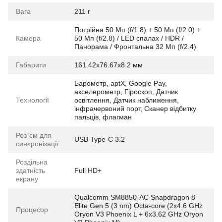
Вага
211 г
Потрійна 50 Мп (f/1.8) + 50 Мп (f/2.0) +
Камера
50 Мп (f/2.8) / LED спалах / HDR /
Панорама / Фронтальна 32 Мп (f/2.4)
Габарити
161.42x76.67x8.2 мм
Барометр, aptX, Google Pay,
акселерометр, Гіроскоп, Датчик
Технології
освітлення, Датчик наближення,
інфрачервоний порт, Сканер відбитку
пальців, флагман
Роз`єм для
USB Type-C 3.2
синхронізації
Роздільна
здатність
Full HD+
екрану
Qualcomm SM8850-AC Snapdragon 8
Elite Gen 5 (3 nm) Octa-core (2x4.6 GHz
Процесор
Oryon V3 Phoenix L + 6x3.62 GHz Oryon