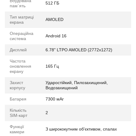
Вбудована
512 ГБ
пам`ять
Тип матриці
AMOLED
екрана
Операційна
Android 16
система
Дисплей
6.78" LTPO AMOLED (2772x1272)
Частота
оновлення
165 Гц
екрану
Захист
Ударостійкий, Пилозахищений,
корпусу
Водозахищений
Батарея
7300 мАг
Кількість
2
SIM-карт
Функції
З ширококутним об'єктивом, спалах
камери