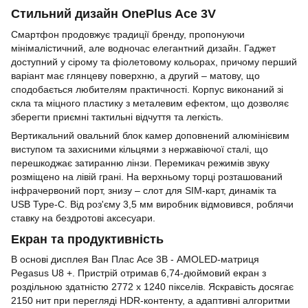
Стильний дизайн OnePlus Ace 3V
Смартфон продовжує традиції бренду, пропонуючи
мінімалістичний, але водночас елегантний дизайн. Гаджет
доступний у сірому та фіолетовому кольорах, причому перший
варіант має глянцеву поверхню, а другий – матову, що
сподобається любителям практичності. Корпус виконаний зі
скла та міцного пластику з металевим ефектом, що дозволяє
зберегти приємні тактильні відчуття та легкість.
Вертикальний овальний блок камер доповнений алюмінієвим
виступом та захисними кільцями з нержавіючої сталі, що
перешкоджає затиранню лінзи. Перемикач режимів звуку
розміщено на лівій грані. На верхньому торці розташований
інфрачервоний порт, знизу – слот для SIM-карт, динамік та
USB Type-C. Від роз'єму 3,5 мм виробник відмовився, роблячи
ставку на бездротові аксесуари.
Екран та продуктивність
В основі дисплея Ван Плас Aсе 3В - AMOLED-матриця
Pegasus U8 +. Пристрій отримав 6,74-дюймовий екран з
роздільною здатністю 2772 х 1240 пікселів. Яскравість досягає
2150 нит при перегляді HDR-контенту, а адаптивні алгоритми