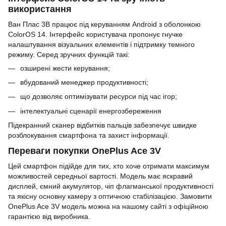
використання
Ван Плас 3В працює під керуванням Android з оболонкою
ColorOS 14. Інтерфейс користувача пропонує гнучке
налаштування візуальних елементів і підтримку темного
режиму. Серед зручних функцій такі:
озширені жести керування;
вбудований менеджер продуктивності;
що дозволяє оптимізувати ресурси під час ігор;
інтелектуальні сценарії енергозбереження
Підекранний сканер відбитків пальців забезпечує швидке
розблокування смартфона та захист інформації.
Переваги покупки OnePlus Ace 3V
Цей смартфон підійде для тих, хто хоче отримати максимум
можливостей середньої вартості. Модель має яскравий
дисплей, ємний акумулятор, чіп флагманської продуктивності
та якісну основну камеру з оптичною стабілізацією. Замовити
OnePlus Ace 3V модель можна на нашому сайті з офіційною
гарантією від виробника.