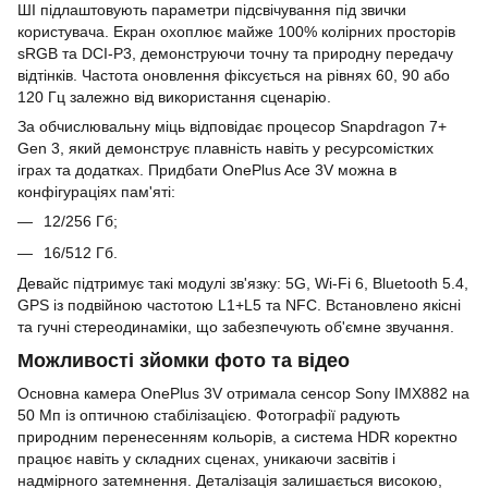
ШІ підлаштовують параметри підсвічування під звички
користувача. Екран охоплює майже 100% колірних просторів
sRGB та DCI-P3, демонструючи точну та природну передачу
відтінків. Частота оновлення фіксується на рівнях 60, 90 або
120 Гц залежно від використання сценарію.
За обчислювальну міць відповідає процесор Snapdragon 7+
Gen 3, який демонструє плавність навіть у ресурсомістких
іграх та додатках. Придбати OnePlus Ace 3V можна в
конфігураціях пам'яті:
12/256 Гб;
16/512 Гб.
Девайс підтримує такі модулі зв'язку: 5G, Wi-Fi 6, Bluetooth 5.4,
GPS із подвійною частотою L1+L5 та NFC. Встановлено якісні
та гучні стереодинаміки, що забезпечують об'ємне звучання.
Можливості зйомки фото та відео
Основна камера OnePlus 3V отримала сенсор Sony IMX882 на
50 Мп із оптичною стабілізацією. Фотографії радують
природним перенесенням кольорів, а система HDR коректно
працює навіть у складних сценах, уникаючи засвітів і
надмірного затемнення. Деталізація залишається високою,