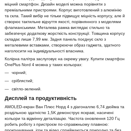
міцний смартфон. Дизайн моделі можна порівняти з
преміальними пристроями. Корпус виготовлений з алюмінію
та скла. Такий вибір не тільки підвищує міцність корпусу, але й
створює тактильне відчуття якості, порівнянного з моделями
флагманськими. Металева рамка виглядає стильно та
забезпечує додаткову жорсткість конструкції. Товщина корпусу
складає лише 7,99 мм. Задня панель поєднує скло з
металевими вставками, створюючи образ гаджета, здатного
наголосити на індивідуальності власника.
Колірна палітра заслуговує на окрему увагу. Купити смартфон
OnePlus Nord 4 можна у таких кольорах:
чорний;
сріблястий;
світло-зелений.
Дисплей та продуктивність
AMOLED-екран Ван Плюс Норд 4 з діагоналлю 6,74 дюйма та
роздільною здатністю 1,5K демонструє яскраві, насичені
кольори та відмінну деталізацію. Частота оновлення 120 Гц
робить роботу з пристроєм по-справжньому плавною:
прокручування, ігри та відео сприймаються природно та без