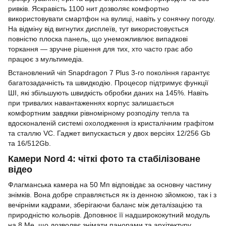
ривків. Яскравість 1100 нит дозволяє комфортно
використовувати смартфон на вулиці, навіть у сонячну погоду.
На відміну від вигнутих дисплеїв, тут використовується
повністю плоска панель, що унеможливлює випадкові
торкання — зручне рішення для тих, хто часто грає або
працює з мультимедіа.
Встановлений чіп Snapdragon 7 Plus 3-го покоління гарантує
багатозадачність та швидкодію. Процесор підтримує функції
ШІ, які збільшують швидкість обробки даних на 145%. Навіть
при тривалих навантаженнях корпус залишається
комфортним завдяки рівномірному розподілу тепла та
вдосконаленій системі охолодження із кристалічним графітом
та сталлю VC. Гаджет випускається у двох версіях 12/256 Gb
та 16/512Gb.
Камери Nord 4: чіткі фото та стабілізоване
відео
Флагманська камера на 50 Мп відповідає за основну частину
знімків. Вона добре справляється як із денною зйомкою, так і з
вечірніми кадрами, зберігаючи баланс між деталізацією та
природністю кольорів. Доповнює її надширококутний модуль
на 8 Ме, що дозволяє знімати панорами та архітектуру.