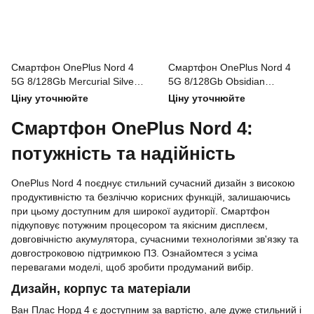
Смартфон OnePlus Nord 4
Смартфон OnePlus Nord 4
5G 8/128Gb Mercurial Silver
5G 8/128Gb Obsidian
(Global)
Midnight (Global)
Ціну уточнюйте
Ціну уточнюйте
Смартфон OnePlus Nord 4:
потужність та надійність
OnePlus Nord 4 поєднує стильний сучасний дизайн з високою
продуктивністю та безліччю корисних функцій, залишаючись
при цьому доступним для широкої аудиторії. Смартфон
підкуповує потужним процесором та якісним дисплеєм,
довговічністю акумулятора, сучасними технологіями зв'язку та
довгостроковою підтримкою ПЗ. Ознайомтеся з усіма
перевагами моделі, щоб зробити продуманий вибір.
Дизайн, корпус та матеріали
Ван Плас Норд 4 є доступним за вартістю, але дуже стильний і