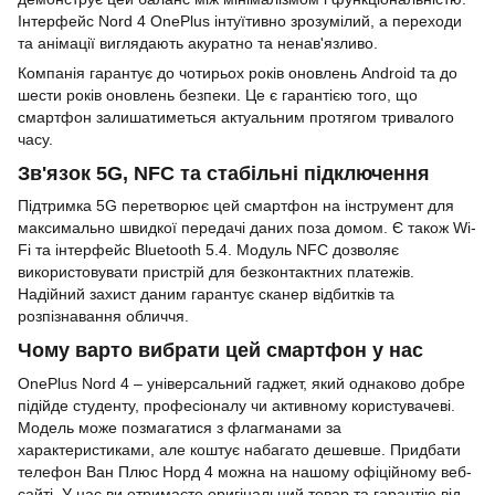
Інтерфейс Nord 4 OnePlus інтуїтивно зрозумілий, а переходи
та анімації виглядають акуратно та ненав'язливо.
Компанія гарантує до чотирьох років оновлень Android та до
шести років оновлень безпеки. Це є гарантією того, що
смартфон залишатиметься актуальним протягом тривалого
часу.
Зв'язок 5G, NFC та стабільні підключення
Підтримка 5G перетворює цей смартфон на інструмент для
максимально швидкої передачі даних поза домом. Є також Wi-
Fi та інтерфейс Bluetooth 5.4. Модуль NFC дозволяє
використовувати пристрій для безконтактних платежів.
Надійний захист даним гарантує сканер відбитків та
розпізнавання обличчя.
Чому варто вибрати цей смартфон у нас
OnePlus Nord 4 – універсальний гаджет, який однаково добре
підійде студенту, професіоналу чи активному користувачеві.
Модель може позмагатися з флагманами за
характеристиками, але коштує набагато дешевше. Придбати
телефон Ван Плюс Норд 4 можна на нашому офіційному веб-
сайті. У нас ви отримаєте оригінальний товар та гарантію від