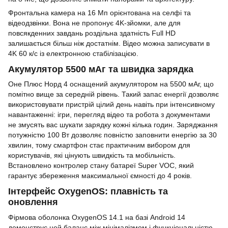
Фронтальна камера на 16 Мп орієнтована на селфі та
відеодзвінки. Вона не пропонує 4K-зйомки, але для
повсякденних завдань роздільна здатність Full HD
залишається більш ніж достатнім. Відео можна записувати в
4K 60 к/с із електронною стабілізацією.
Акумулятор 5500 мАг та швидка зарядка
Оне Плюс Норд 4 оснащений акумулятором на 5500 мАг, що
помітно вище за середній рівень. Такий запас енергії дозволяє
використовувати пристрій цілий день навіть при інтенсивному
навантаженні: ігри, перегляд відео та робота з документами
не змусять вас шукати зарядку кожні кілька годин. Заряджання
потужністю 100 Вт дозволяє повністю заповнити енергію за 30
хвилин, тому смартфон стає практичним вибором для
користувачів, які цінують швидкість та мобільність.
Встановлено контролер стану батареї Super VOC, який
гарантує збереження максимальної ємності до 4 років.
Інтерфейс OxygenOS: плавність та
оновлення
Фірмова оболонка OxygenOS 14.1 на базі Android 14
демонструє цей баланс між мінімалізмом і функціональністю.