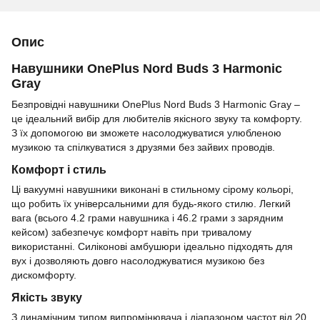
Опис
Навушники OnePlus Nord Buds 3 Harmonic
Gray
Безпровідні навушники OnePlus Nord Buds 3 Harmonic Gray –
це ідеальний вибір для любителів якісного звуку та комфорту.
З їх допомогою ви зможете насолоджуватися улюбленою
музикою та спілкуватися з друзями без зайвих проводів.
Комфорт і стиль
Ці вакуумні навушники виконані в стильному сірому кольорі,
що робить їх універсальними для будь-якого стилю. Легкий
вага (всього 4.2 грами навушника і 46.2 грами з зарядним
кейсом) забезпечує комфорт навіть при тривалому
використанні. Силіконові амбушюри ідеально підходять для
вух і дозволяють довго насолоджуватися музикою без
дискомфорту.
Якість звуку
З динамічним типом випромінювача і діапазоном частот від 20