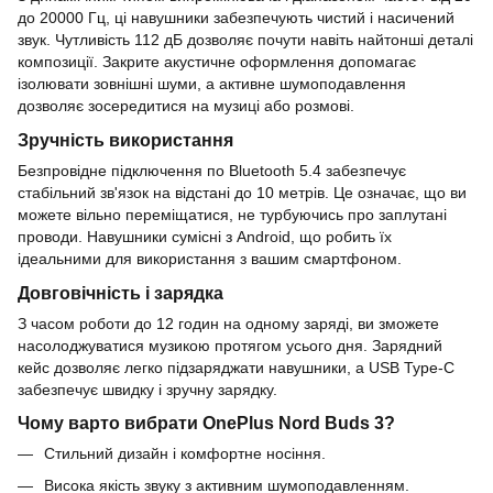
до 20000 Гц, ці навушники забезпечують чистий і насичений
звук. Чутливість 112 дБ дозволяє почути навіть найтонші деталі
композиції. Закрите акустичне оформлення допомагає
ізолювати зовнішні шуми, а активне шумоподавлення
дозволяє зосередитися на музиці або розмові.
Зручність використання
Безпровідне підключення по Bluetooth 5.4 забезпечує
стабільний зв'язок на відстані до 10 метрів. Це означає, що ви
можете вільно переміщатися, не турбуючись про заплутані
проводи. Навушники сумісні з Android, що робить їх
ідеальними для використання з вашим смартфоном.
Довговічність і зарядка
З часом роботи до 12 годин на одному заряді, ви зможете
насолоджуватися музикою протягом усього дня. Зарядний
кейс дозволяє легко підзаряджати навушники, а USB Type-C
забезпечує швидку і зручну зарядку.
Чому варто вибрати OnePlus Nord Buds 3?
Стильний дизайн і комфортне носіння.
Висока якість звуку з активним шумоподавленням.