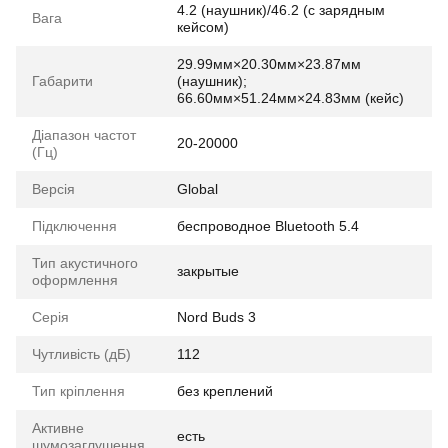
4.2 (наушник)/46.2 (с зарядным
Вага
кейсом)
29.99мм×20.30мм×23.87мм
Габарити
(наушник);
66.60мм×51.24мм×24.83мм (кейс)
Діапазон частот
20-20000
(Гц)
Версія
Global
Підключення
беспроводное Bluetooth 5.4
Тип акустичного
закрытые
оформлення
Серія
Nord Buds 3
Чутливість (дБ)
112
Тип кріплення
без креплений
Активне
есть
шумозаглушення