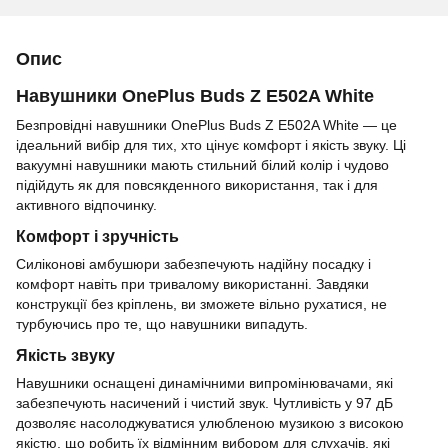
Опис
Навушники OnePlus Buds Z E502A White
Безпровідні навушники OnePlus Buds Z E502A White — це
ідеальний вибір для тих, хто цінує комфорт і якість звуку. Ці
вакуумні навушники мають стильний білий колір і чудово
підійдуть як для повсякденного використання, так і для
активного відпочинку.
Комфорт і зручність
Силіконові амбушюри забезпечують надійну посадку і
комфорт навіть при тривалому використанні. Завдяки
конструкції без кріплень, ви зможете вільно рухатися, не
турбуючись про те, що навушники випадуть.
Якість звуку
Навушники оснащені динамічними випромінювачами, які
забезпечують насичений і чистий звук. Чутливість у 97 дБ
дозволяє насолоджуватися улюбленою музикою з високою
якістю, що робить їх відмінним вибором для слухачів, які