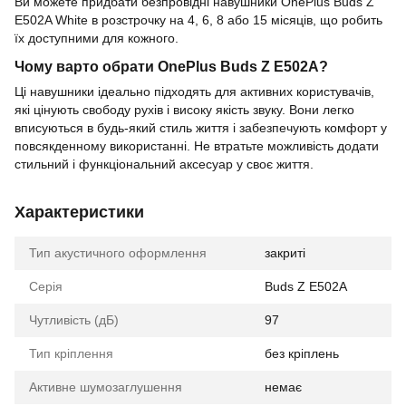
Ви можете придбати безпровідні навушники OnePlus Buds Z
E502A White в розстрочку на 4, 6, 8 або 15 місяців, що робить
їх доступними для кожного.
Чому варто обрати OnePlus Buds Z E502A?
Ці навушники ідеально підходять для активних користувачів,
які цінують свободу рухів і високу якість звуку. Вони легко
вписуються в будь-який стиль життя і забезпечують комфорт у
повсякденному використанні. Не втратьте можливість додати
стильний і функціональний аксесуар у своє життя.
Характеристики
Тип акустичного оформлення
закриті
Серія
Buds Z E502A
Чутливість (дБ)
97
Тип кріплення
без кріплень
Активне шумозаглушення
немає