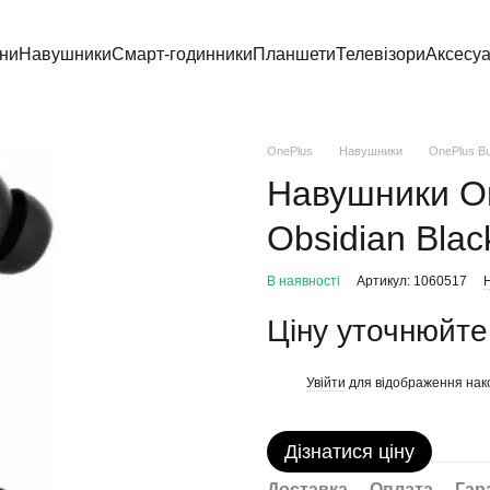
ни
Навушники
Смарт-годинники
Планшети
Телевізори
Аксесу
OnePlus
Навушники
OnePlus Bu
Навушники On
Obsidian Blac
В наявності
Артикул: 1060517
Н
Ціну уточнюйте
Увійти
для відображення нак
%
Дізнатися ціну
Доставка
Оплата
Гар