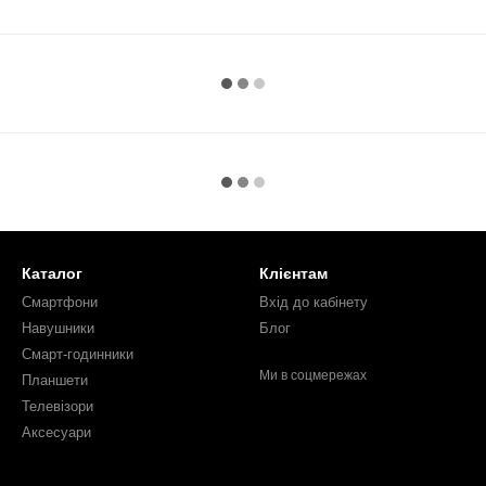
Каталог
Клієнтам
Смартфони
Вхід до кабінету
Навушники
Блог
Смарт-годинники
Ми в соцмережах
Планшети
Телевізори
Аксесуари