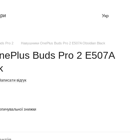
ари
Укр
ds Pro 2
Навушники OnePlus Buds Pro 2 E507A Obsidian Black
ePlus Buds Pro 2 E507A
k
аписати відгук
опичувальної знижки
антія