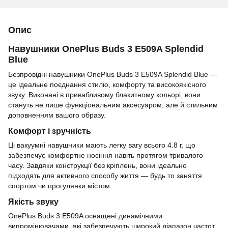
Опис
Навушники OnePlus Buds 3 E509A Splendid
Blue
Безпровідні навушники OnePlus Buds 3 E509A Splendid Blue —
це ідеальне поєднання стилю, комфорту та високоякісного
звуку. Виконані в привабливому блакитному кольорі, вони
стануть не лише функціональним аксесуаром, але й стильним
доповненням вашого образу.
Комфорт і зручність
Ці вакуумні навушники мають легку вагу всього 4.8 г, що
забезпечує комфортне носіння навіть протягом тривалого
часу. Завдяки конструкції без кріплень, вони ідеально
підходять для активного способу життя — будь то заняття
спортом чи прогулянки містом.
Якість звуку
OnePlus Buds 3 E509A оснащені динамічними
випромінювачами, які забезпечують широкий діапазон частот