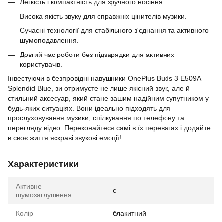
Легкість і компактність для зручного носіння.
Висока якість звуку для справжніх цінителів музики.
Сучасні технології для стабільного з'єднання та активного
шумоподавлення.
Довгий час роботи без підзарядки для активних
користувачів.
Інвестуючи в безпровідні навушники OnePlus Buds 3 E509A
Splendid Blue, ви отримуєте не лише якісний звук, але й
стильний аксесуар, який стане вашим надійним супутником у
будь-яких ситуаціях. Вони ідеально підходять для
прослуховування музики, спілкування по телефону та
перегляду відео. Переконайтеся самі в їх перевагах і додайте
в своє життя яскраві звукові емоції!
Характеристики
Активне
є
шумозаглушення
Колір
блакитний