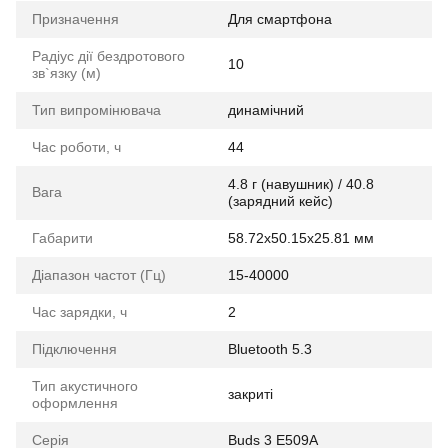
Призначення
Для смартфона
Радіус дії бездротового
10
зв`язку (м)
Тип випромінювача
динамічний
Час роботи, ч
44
4.8 г (навушник) / 40.8
Вага
(зарядний кейс)
Габарити
58.72x50.15x25.81 мм
Діапазон частот (Гц)
15-40000
Час зарядки, ч
2
Підключення
Bluetooth 5.3
Тип акустичного
закриті
оформлення
Серія
Buds 3 E509A