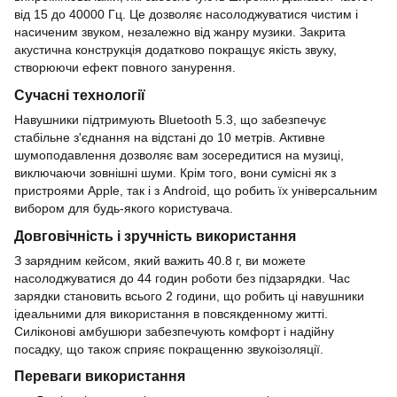
від 15 до 40000 Гц. Це дозволяє насолоджуватися чистим і
насиченим звуком, незалежно від жанру музики. Закрита
акустична конструкція додатково покращує якість звуку,
створюючи ефект повного занурення.
Сучасні технології
Навушники підтримують Bluetooth 5.3, що забезпечує
стабільне з'єднання на відстані до 10 метрів. Активне
шумоподавлення дозволяє вам зосередитися на музиці,
виключаючи зовнішні шуми. Крім того, вони сумісні як з
пристроями Apple, так і з Android, що робить їх універсальним
вибором для будь-якого користувача.
Довговічність і зручність використання
З зарядним кейсом, який важить 40.8 г, ви можете
насолоджуватися до 44 годин роботи без підзарядки. Час
зарядки становить всього 2 години, що робить ці навушники
ідеальними для використання в повсякденному житті.
Силіконові амбушюри забезпечують комфорт і надійну
посадку, що також сприяє покращенню звукоізоляції.
Переваги використання