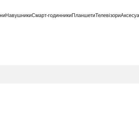
ни
Навушники
Смарт-годинники
Планшети
Телевізори
Аксесу