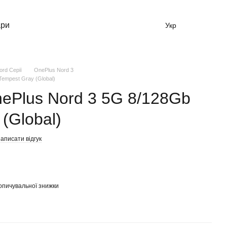
ари
Укр
rd Серії
OnePlus Nord 3
empest Gray (Global)
ePlus Nord 3 5G 8/128Gb
(Global)
аписати відгук
опичувальної знижки