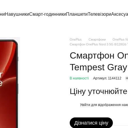
ни
Навушники
Смарт-годинники
Планшети
Телевізори
Аксесу
OnePlus
Смартфони
OnePlus No
Смартфон OnePlus Nord 3 5G 8/128Gb T
Смартфон On
Tempest Gray 
В наявності
Артикул: 1144112
Н
Ціну уточнюйте
Увійти
для відображення нак
%
Дізнатися ціну